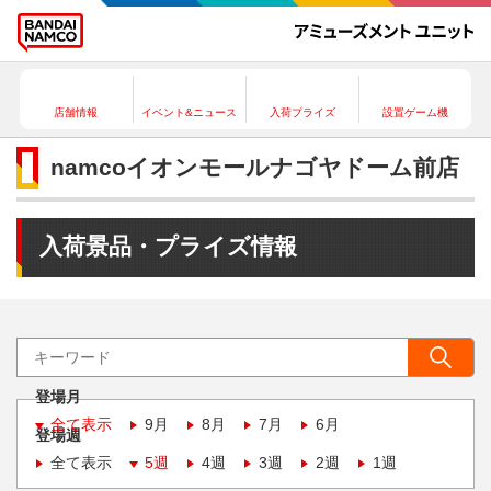
店舗情報
イベント&ニュース
入荷プライズ
設置ゲーム機
namcoイオンモールナゴヤドーム前店
入荷景品・プライズ情報
登場月
全て表示
9月
8月
7月
6月
登場週
全て表示
5週
4週
3週
2週
1週