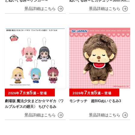
とぬいぐるみ～ゲンガー～
ぬいぐるみ～ピカチュウ～30th Anni
versary
7
5
7
5
2026年
月第
週～登場
2026年
月第
週～登場
劇場版 魔法少女まどか☆マギカ〈ワ
モンチッチ 超BIGぬいぐるみ3
ルプルギスの廻天〉 ちびぐるみ