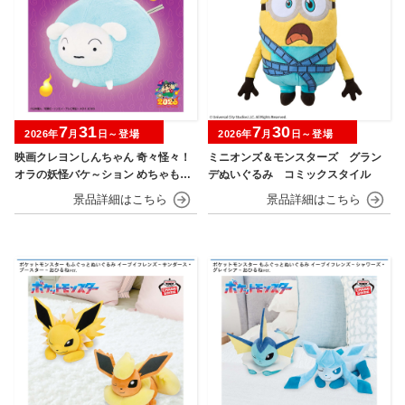
7
31
7
30
2026年
月
日～登場
2026年
月
日～登場
映画クレヨンしんちゃん 奇々怪々！
ミニオンズ＆モンスターズ グラン
オラの妖怪バケ～ション めちゃもふ
デぬいぐるみ コミックスタイル
ぐっとぬいぐるみ シロ