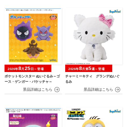
8
25
8
5
2026年
月
日～登場
2026年
月第
週～登場
ポケットモンスター ぬいぐるみ～ゴ
チャーミーキティ グランデぬいぐ
ース・ゲンガー・バケッチャ～
るみ