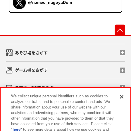
@namco_nagoyaDom
先
あそび場をさがす
ゲーム機をさがす
スマホ・PCであそぶ
We collect unique personal identifiers such as cookies to
analyze our traffic and to personalize content and ads. We
イベント・キャンペーン
share information about your use of our website with our
analytics and advertising partners, who may combine it with
other information that you have provided to them or that they
have collected from your use of their services. Please click
"
here
" to see more details about how we use cookies and