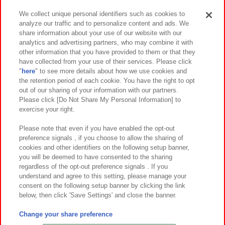
We collect unique personal identifiers such as cookies to
analyze our traffic and to personalize content and ads. We
イベント・キャンペーン
share information about your use of our website with our
analytics and advertising partners, who may combine it with
other information that you have provided to them or that they
have collected from your use of their services. Please click
"
here
" to see more details about how we use cookies and
関連会社
サステナビリティ
サイトポリシー
the retention period of each cookie. You have the right to opt
out of our sharing of your information with our partners.
プライバシーポリシー
ウェブアクセシビリティ方針と検証結果
Please click [Do Not Share My Personal Information] to
exercise your right.
お取引先さまとともに
食品のご提供について
カスタマーハラスメント対応方針
よくあるご質問・お問い合わせ
Please note that even if you have enabled the opt-out
preference signals , if you choose to allow the sharing of
cookies and other identifiers on the following setup banner,
you will be deemed to have consented to the sharing
regardless of the opt-out preference signals . If you
understand and agree to this setting, please manage your
consent on the following setup banner by clicking the link
below, then click 'Save Settings' and close the banner.
©Bandai Namco Amusement Inc.
©Bandai Namco Amusement Lab Inc.
Change your share preference
©Bandai Namco Experience Inc.