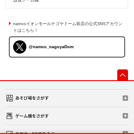
namcoイオンモールナゴヤドーム前店の公式SNSアカウン
トはこちら！
@namco_nagoyaDom
先
あそび場をさがす
ゲーム機をさがす
スマホ・PCであそぶ