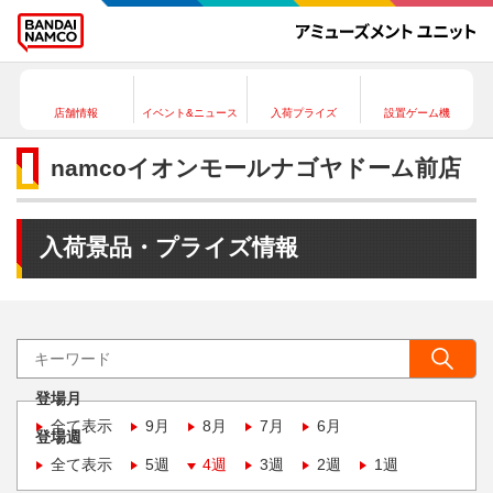
店舗情報
イベント&ニュース
入荷プライズ
設置ゲーム機
namcoイオンモールナゴヤドーム前店
入荷景品・プライズ情報
登場月
全て表示
9月
8月
7月
6月
登場週
全て表示
5週
4週
3週
2週
1週