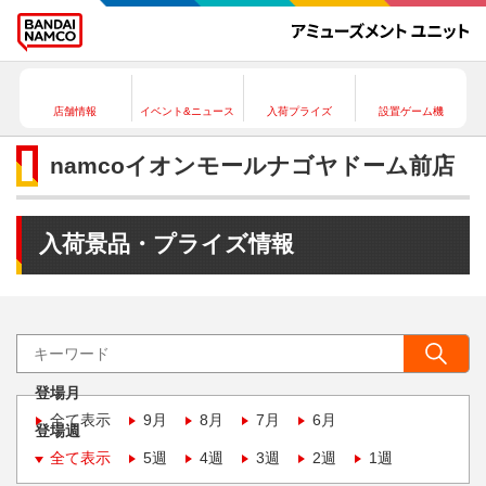
店舗情報
イベント&ニュース
入荷プライズ
設置ゲーム機
namcoイオンモールナゴヤドーム前店
入荷景品・プライズ情報
登場月
全て表示
9月
8月
7月
6月
登場週
全て表示
5週
4週
3週
2週
1週