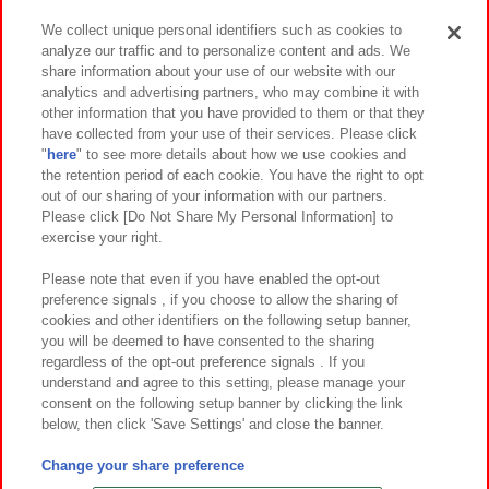
We collect unique personal identifiers such as cookies to
analyze our traffic and to personalize content and ads. We
イベント・キャンペーン
share information about your use of our website with our
analytics and advertising partners, who may combine it with
other information that you have provided to them or that they
have collected from your use of their services. Please click
"
here
" to see more details about how we use cookies and
関連会社
サステナビリティ
サイトポリシー
the retention period of each cookie. You have the right to opt
out of our sharing of your information with our partners.
プライバシーポリシー
ウェブアクセシビリティ方針と検証結果
Please click [Do Not Share My Personal Information] to
exercise your right.
お取引先さまとともに
食品のご提供について
カスタマーハラスメント対応方針
よくあるご質問・お問い合わせ
Please note that even if you have enabled the opt-out
preference signals , if you choose to allow the sharing of
cookies and other identifiers on the following setup banner,
you will be deemed to have consented to the sharing
regardless of the opt-out preference signals . If you
understand and agree to this setting, please manage your
consent on the following setup banner by clicking the link
below, then click 'Save Settings' and close the banner.
©Bandai Namco Amusement Inc.
©Bandai Namco Amusement Lab Inc.
Change your share preference
©Bandai Namco Experience Inc.