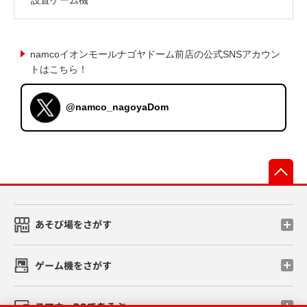
namcoイオンモールナゴヤドーム前店の公式SNSアカウン
トはこちら！
@namco_nagoyaDom
先
あそび場をさがす
ゲーム機をさがす
スマホ・PCであそぶ