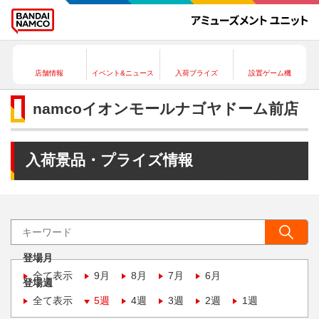
店舗情報
イベント&ニュース
入荷プライズ
設置ゲーム機
namcoイオンモールナゴヤドーム前店
入荷景品・プライズ情報
登場月
全て表示
9月
8月
7月
6月
登場週
全て表示
5週
4週
3週
2週
1週