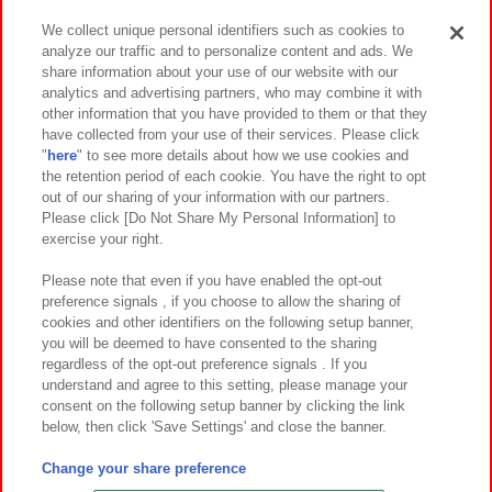
We collect unique personal identifiers such as cookies to
analyze our traffic and to personalize content and ads. We
イベント・キャンペーン
share information about your use of our website with our
analytics and advertising partners, who may combine it with
other information that you have provided to them or that they
have collected from your use of their services. Please click
"
here
" to see more details about how we use cookies and
関連会社
サステナビリティ
サイトポリシー
the retention period of each cookie. You have the right to opt
out of our sharing of your information with our partners.
プライバシーポリシー
ウェブアクセシビリティ方針と検証結果
Please click [Do Not Share My Personal Information] to
exercise your right.
お取引先さまとともに
食品のご提供について
カスタマーハラスメント対応方針
よくあるご質問・お問い合わせ
Please note that even if you have enabled the opt-out
preference signals , if you choose to allow the sharing of
cookies and other identifiers on the following setup banner,
you will be deemed to have consented to the sharing
regardless of the opt-out preference signals . If you
understand and agree to this setting, please manage your
consent on the following setup banner by clicking the link
below, then click 'Save Settings' and close the banner.
©Bandai Namco Amusement Inc.
©Bandai Namco Amusement Lab Inc.
Change your share preference
©Bandai Namco Experience Inc.