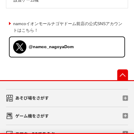
namcoイオンモールナゴヤドーム前店の公式SNSアカウン
トはこちら！
@namco_nagoyaDom
先
あそび場をさがす
ゲーム機をさがす
スマホ・PCであそぶ