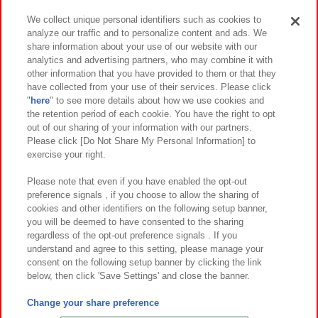
We collect unique personal identifiers such as cookies to
analyze our traffic and to personalize content and ads. We
イベント・キャンペーン
share information about your use of our website with our
analytics and advertising partners, who may combine it with
other information that you have provided to them or that they
have collected from your use of their services. Please click
"
here
" to see more details about how we use cookies and
関連会社
サステナビリティ
サイトポリシー
the retention period of each cookie. You have the right to opt
out of our sharing of your information with our partners.
プライバシーポリシー
ウェブアクセシビリティ方針と検証結果
Please click [Do Not Share My Personal Information] to
exercise your right.
お取引先さまとともに
食品のご提供について
カスタマーハラスメント対応方針
よくあるご質問・お問い合わせ
Please note that even if you have enabled the opt-out
preference signals , if you choose to allow the sharing of
cookies and other identifiers on the following setup banner,
you will be deemed to have consented to the sharing
regardless of the opt-out preference signals . If you
understand and agree to this setting, please manage your
consent on the following setup banner by clicking the link
below, then click 'Save Settings' and close the banner.
©Bandai Namco Amusement Inc.
©Bandai Namco Amusement Lab Inc.
Change your share preference
©Bandai Namco Experience Inc.