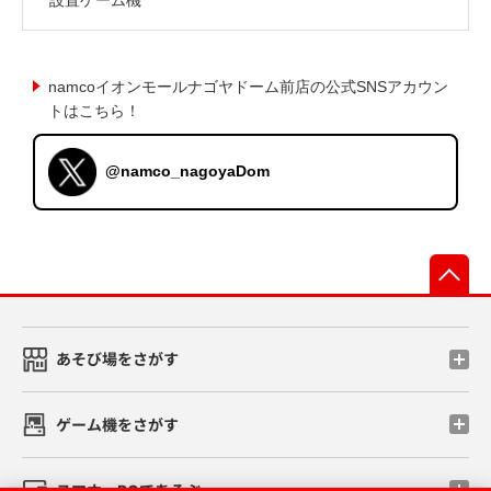
namcoイオンモールナゴヤドーム前店の公式SNSアカウン
トはこちら！
@namco_nagoyaDom
先
あそび場をさがす
ゲーム機をさがす
スマホ・PCであそぶ