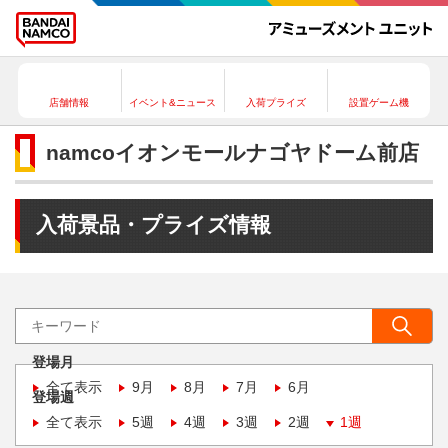
店舗情報
イベント&ニュース
入荷プライズ
設置ゲーム機
namcoイオンモールナゴヤドーム前店
入荷景品・プライズ情報
登場月
全て表示
9月
8月
7月
6月
登場週
全て表示
5週
4週
3週
2週
1週