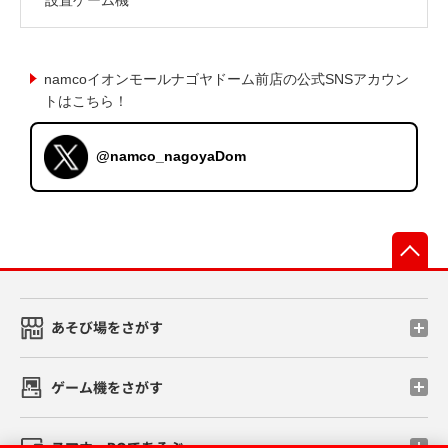
namcoイオンモールナゴヤドーム前店の公式SNSアカウン
トはこちら！
@namco_nagoyaDom
先
あそび場をさがす
ゲーム機をさがす
スマホ・PCであそぶ