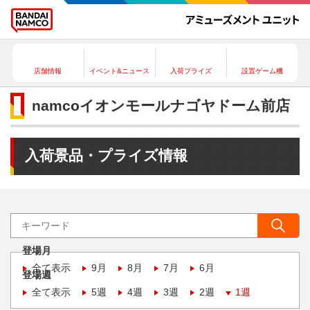
店舗情報
イベント&ニュース
入荷プライズ
設置ゲーム機
namcoイオンモールナゴヤドーム前店
入荷景品・プライズ情報
登場月
全て表示
9月
8月
7月
6月
登場週
全て表示
5週
4週
3週
2週
1週