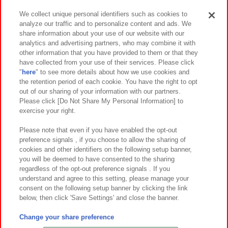
We collect unique personal identifiers such as cookies to
analyze our traffic and to personalize content and ads. We
イベント・キャンペーン
share information about your use of our website with our
analytics and advertising partners, who may combine it with
other information that you have provided to them or that they
have collected from your use of their services. Please click
"
here
" to see more details about how we use cookies and
関連会社
サステナビリティ
サイトポリシー
the retention period of each cookie. You have the right to opt
out of our sharing of your information with our partners.
プライバシーポリシー
ウェブアクセシビリティ方針と検証結果
Please click [Do Not Share My Personal Information] to
exercise your right.
お取引先さまとともに
食品のご提供について
カスタマーハラスメント対応方針
よくあるご質問・お問い合わせ
Please note that even if you have enabled the opt-out
preference signals , if you choose to allow the sharing of
cookies and other identifiers on the following setup banner,
you will be deemed to have consented to the sharing
regardless of the opt-out preference signals . If you
understand and agree to this setting, please manage your
consent on the following setup banner by clicking the link
below, then click 'Save Settings' and close the banner.
©Bandai Namco Amusement Inc.
©Bandai Namco Amusement Lab Inc.
Change your share preference
©Bandai Namco Experience Inc.