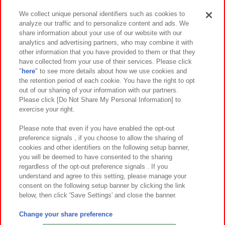
We collect unique personal identifiers such as cookies to
analyze our traffic and to personalize content and ads. We
イベント・キャンペーン
share information about your use of our website with our
analytics and advertising partners, who may combine it with
other information that you have provided to them or that they
have collected from your use of their services. Please click
"
here
" to see more details about how we use cookies and
関連会社
サステナビリティ
サイトポリシー
the retention period of each cookie. You have the right to opt
out of our sharing of your information with our partners.
プライバシーポリシー
ウェブアクセシビリティ方針と検証結果
Please click [Do Not Share My Personal Information] to
exercise your right.
お取引先さまとともに
食品のご提供について
カスタマーハラスメント対応方針
よくあるご質問・お問い合わせ
Please note that even if you have enabled the opt-out
preference signals , if you choose to allow the sharing of
cookies and other identifiers on the following setup banner,
you will be deemed to have consented to the sharing
regardless of the opt-out preference signals . If you
understand and agree to this setting, please manage your
consent on the following setup banner by clicking the link
below, then click 'Save Settings' and close the banner.
©Bandai Namco Amusement Inc.
©Bandai Namco Amusement Lab Inc.
Change your share preference
©Bandai Namco Experience Inc.