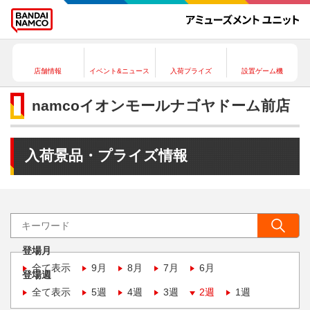
店舗情報
イベント&ニュース
入荷プライズ
設置ゲーム機
namcoイオンモールナゴヤドーム前店
入荷景品・プライズ情報
登場月
全て表示
9月
8月
7月
6月
登場週
全て表示
5週
4週
3週
2週
1週