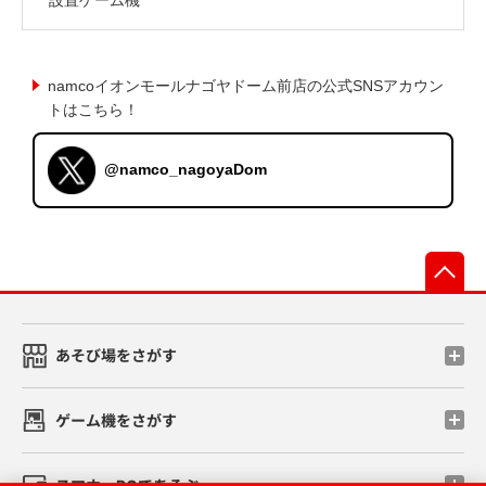
namcoイオンモールナゴヤドーム前店の公式SNSアカウン
トはこちら！
@namco_nagoyaDom
先
あそび場をさがす
ゲーム機をさがす
スマホ・PCであそぶ