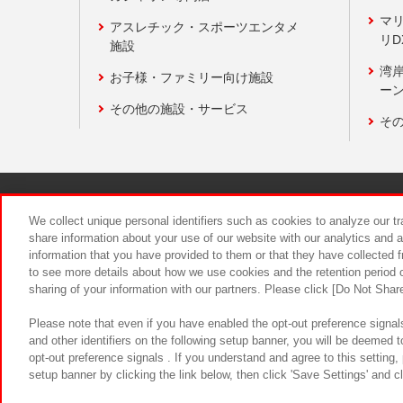
マ
アスレチック・スポーツエンタメ
リD
施設
湾
お子様・ファミリー向け施設
ーン
その他の施設・サービス
そ
関連会社
サステナビリティ
We collect unique personal identifiers such as cookies to analyze our t
share information about your use of our website with our analytics and 
information that you have provided to them or that they have collected f
食品のご提
to see more details about how we use cookies and the retention period o
sharing of your information with our partners. Please click [Do Not Shar
Please note that even if you have enabled the opt-out preference signals
and other identifiers on the following setup banner, you will be deemed 
opt-out preference signals . If you understand and agree to this setting
setup banner by clicking the link below, then click 'Save Settings' and c
©Bandai Namco Amusement Inc.
©Ba