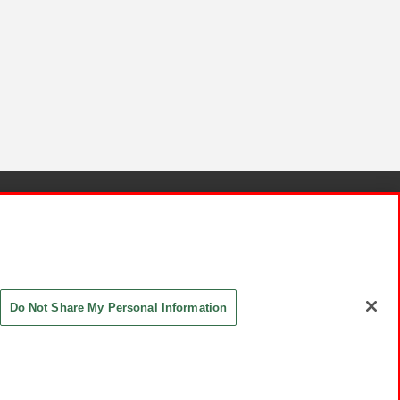
針と検証結果
お取引先さまとともに
お問い合わせ
Do Not Share My Personal Information
ASHIKI Co., Ltd. All Rights Reserved.