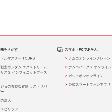
ム機をさがす
スマホ・PCであそぶ
ドルマスター TOURS
ナムコオンラインクレーン
動戦士ガンダム エクストリーム
ナムコパークス オンライ
ーサス２ インフィニットブース
ガシャポンオンライン
公式スマートフォンアプリ
ョジョの奇妙な冒険 ラストサバ
バー
鼓の達人
りスピリッツ