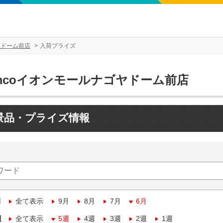
ヤドーム前店
入荷プライズ
amcoイオンモールナゴヤドーム前店
景品・プライズ情報
月
全て表示
9月
8月
7月
6月
週
全て表示
5週
4週
3週
2週
1週