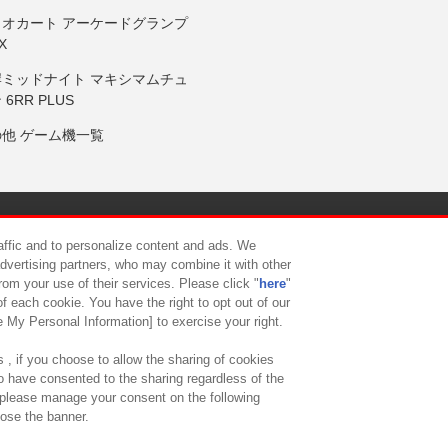
リオカート アーケードグランプ
X
岸ミッドナイト マキシマムチュ
 6RR PLUS
の他 ゲーム機一覧
サイトポリシー
プライバシーポリシー
ウェブアクセシビリティ方
raffic and to personalize content and ads. We
advertising partners, who may combine it with other
rom your use of their services. Please click "
here
"
供について
カスタマーハラスメント対応方針
よくあるご質問・
f each cookie. You have the right to opt out of our
e My Personal Information] to exercise your right.
 , if you choose to allow the sharing of cookies
to have consented to the sharing regardless of the
, please manage your consent on the following
lose the banner.
ndai Namco Amusement Lab Inc.
©Bandai Namco Experience Inc.
©HANAY