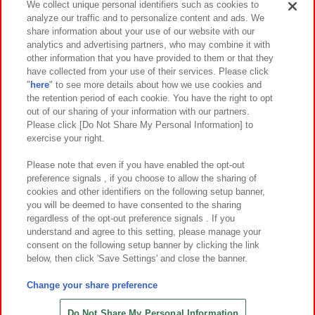
We collect unique personal identifiers such as cookies to
analyze our traffic and to personalize content and ads. We
イベント・キャンペーン
share information about your use of our website with our
analytics and advertising partners, who may combine it with
other information that you have provided to them or that they
have collected from your use of their services. Please click
"
here
" to see more details about how we use cookies and
関連会社
サステナビリティ
サイトポリシー
the retention period of each cookie. You have the right to opt
out of our sharing of your information with our partners.
プライバシーポリシー
ウェブアクセシビリティ方針と検証結果
Please click [Do Not Share My Personal Information] to
exercise your right.
お取引先さまとともに
食品のご提供について
カスタマーハラスメント対応方針
よくあるご質問・お問い合わせ
Please note that even if you have enabled the opt-out
preference signals , if you choose to allow the sharing of
cookies and other identifiers on the following setup banner,
you will be deemed to have consented to the sharing
regardless of the opt-out preference signals . If you
understand and agree to this setting, please manage your
consent on the following setup banner by clicking the link
below, then click 'Save Settings' and close the banner.
©Bandai Namco Amusement Inc.
©Bandai Namco Amusement Lab Inc.
Change your share preference
©Bandai Namco Experience Inc.
©HANAYASHIKI Co., Ltd. All Rights Reserved.
Do Not Share My Personal Information