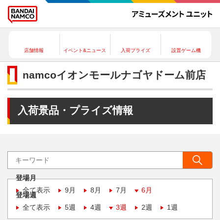
店舗情報
イベント&ニュース
入荷プライズ
設置ゲーム機
namcoイオンモールナゴヤドーム前店
入荷景品・プライズ情報
登場月
全て表示
9月
8月
7月
6月
登場週
全て表示
5週
4週
3週
2週
1週