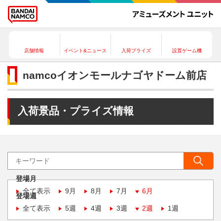
店舗情報
イベント&ニュース
入荷プライズ
設置ゲーム機
namcoイオンモールナゴヤドーム前店
入荷景品・プライズ情報
登場月
全て表示
9月
8月
7月
6月
登場週
全て表示
5週
4週
3週
2週
1週