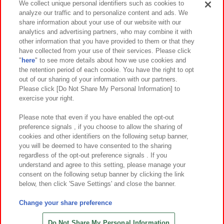
We collect unique personal identifiers such as cookies to
analyze our traffic and to personalize content and ads. We
イベント・キャンペーン
share information about your use of our website with our
analytics and advertising partners, who may combine it with
other information that you have provided to them or that they
have collected from your use of their services. Please click
"
here
" to see more details about how we use cookies and
関連会社
サステナビリティ
サイトポリシー
the retention period of each cookie. You have the right to opt
out of our sharing of your information with our partners.
プライバシーポリシー
ウェブアクセシビリティ方針と検証結果
Please click [Do Not Share My Personal Information] to
exercise your right.
お取引先さまとともに
食品のご提供について
カスタマーハラスメント対応方針
よくあるご質問・お問い合わせ
Please note that even if you have enabled the opt-out
preference signals , if you choose to allow the sharing of
cookies and other identifiers on the following setup banner,
you will be deemed to have consented to the sharing
regardless of the opt-out preference signals . If you
understand and agree to this setting, please manage your
consent on the following setup banner by clicking the link
below, then click 'Save Settings' and close the banner.
©Bandai Namco Amusement Inc.
©Bandai Namco Amusement Lab Inc.
Change your share preference
©Bandai Namco Experience Inc.
©HANAYASHIKI Co., Ltd. All Rights Reserved.
Do Not Share My Personal Information