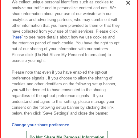
We collect unique personal identifiers such as cookies to
analyze our traffic and to personalize content and ads. We
イベント・キャンペーン
share information about your use of our website with our
analytics and advertising partners, who may combine it with
other information that you have provided to them or that they
have collected from your use of their services. Please click
"
here
" to see more details about how we use cookies and
関連会社
サステナビリティ
サイトポリシー
the retention period of each cookie. You have the right to opt
out of our sharing of your information with our partners.
プライバシーポリシー
ウェブアクセシビリティ方針と検証結果
Please click [Do Not Share My Personal Information] to
exercise your right.
お取引先さまとともに
食品のご提供について
カスタマーハラスメント対応方針
よくあるご質問・お問い合わせ
Please note that even if you have enabled the opt-out
preference signals , if you choose to allow the sharing of
cookies and other identifiers on the following setup banner,
you will be deemed to have consented to the sharing
regardless of the opt-out preference signals . If you
understand and agree to this setting, please manage your
consent on the following setup banner by clicking the link
below, then click 'Save Settings' and close the banner.
©Bandai Namco Amusement Inc.
©Bandai Namco Amusement Lab Inc.
Change your share preference
©Bandai Namco Experience Inc.
©HANAYASHIKI Co., Ltd. All Rights Reserved.
Do Not Share My Personal Information