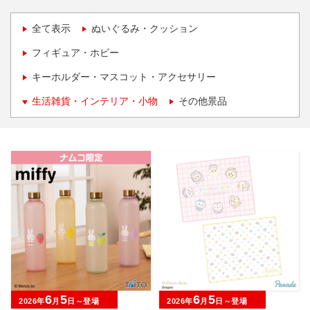
全て表示
ぬいぐるみ・クッション
フィギュア・ホビー
キーホルダー・マスコット・アクセサリー
生活雑貨・インテリア・小物
その他景品
6
5
6
5
2026年
月
日～登場
2026年
月
日～登場