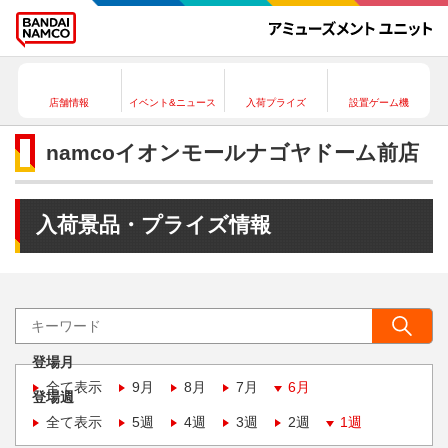
店舗情報
イベント&ニュース
入荷プライズ
設置ゲーム機
namcoイオンモールナゴヤドーム前店
入荷景品・プライズ情報
登場月
全て表示
9月
8月
7月
6月
登場週
全て表示
5週
4週
3週
2週
1週