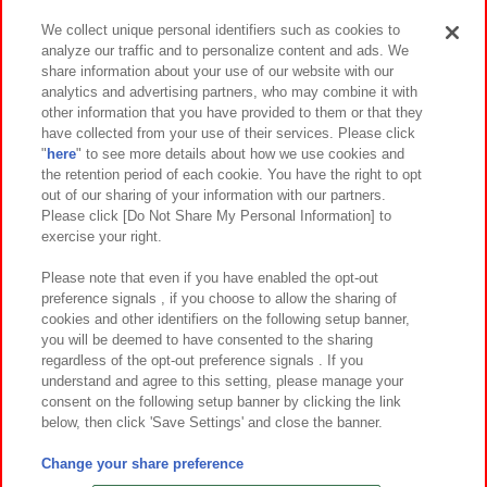
We collect unique personal identifiers such as cookies to
analyze our traffic and to personalize content and ads. We
イベント・キャンペーン
share information about your use of our website with our
analytics and advertising partners, who may combine it with
other information that you have provided to them or that they
have collected from your use of their services. Please click
"
here
" to see more details about how we use cookies and
関連会社
サステナビリティ
サイトポリシー
the retention period of each cookie. You have the right to opt
out of our sharing of your information with our partners.
プライバシーポリシー
ウェブアクセシビリティ方針と検証結果
Please click [Do Not Share My Personal Information] to
exercise your right.
お取引先さまとともに
食品のご提供について
カスタマーハラスメント対応方針
よくあるご質問・お問い合わせ
Please note that even if you have enabled the opt-out
preference signals , if you choose to allow the sharing of
cookies and other identifiers on the following setup banner,
you will be deemed to have consented to the sharing
regardless of the opt-out preference signals . If you
understand and agree to this setting, please manage your
consent on the following setup banner by clicking the link
below, then click 'Save Settings' and close the banner.
©Bandai Namco Amusement Inc.
©Bandai Namco Amusement Lab Inc.
Change your share preference
©Bandai Namco Experience Inc.