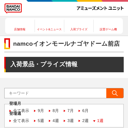
店舗情報
イベント&ニュース
入荷プライズ
設置ゲーム機
namcoイオンモールナゴヤドーム前店
入荷景品・プライズ情報
登場月
全て表示
9月
8月
7月
6月
登場週
全て表示
5週
4週
3週
2週
1週