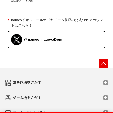
namcoイオンモールナゴヤドーム前店の公式SNSアカウン
トはこちら！
@namco_nagoyaDom
先
あそび場をさがす
ゲーム機をさがす
スマホ・PCであそぶ