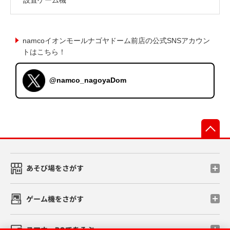
namcoイオンモールナゴヤドーム前店の公式SNSアカウン
トはこちら！
@namco_nagoyaDom
先
あそび場をさがす
ゲーム機をさがす
スマホ・PCであそぶ