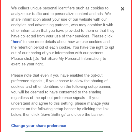
We collect unique personal identifiers such as cookies to
analyze our traffic and to personalize content and ads. We
イベント・キャンペーン
share information about your use of our website with our
analytics and advertising partners, who may combine it with
other information that you have provided to them or that they
have collected from your use of their services. Please click
"
here
" to see more details about how we use cookies and
関連会社
サステナビリティ
サイトポリシー
the retention period of each cookie. You have the right to opt
out of our sharing of your information with our partners.
プライバシーポリシー
ウェブアクセシビリティ方針と検証結果
Please click [Do Not Share My Personal Information] to
exercise your right.
お取引先さまとともに
食品のご提供について
カスタマーハラスメント対応方針
よくあるご質問・お問い合わせ
Please note that even if you have enabled the opt-out
preference signals , if you choose to allow the sharing of
cookies and other identifiers on the following setup banner,
you will be deemed to have consented to the sharing
regardless of the opt-out preference signals . If you
understand and agree to this setting, please manage your
consent on the following setup banner by clicking the link
below, then click 'Save Settings' and close the banner.
©Bandai Namco Amusement Inc.
©Bandai Namco Amusement Lab Inc.
Change your share preference
©Bandai Namco Experience Inc.