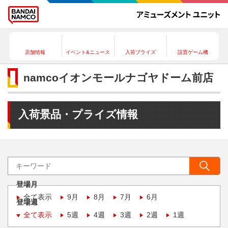
店舗情報
イベント&ニュース
入荷プライズ
設置ゲーム機
namcoイオンモールナゴヤドーム前店
入荷景品・プライズ情報
登場月
全て表示
9月
8月
7月
6月
登場週
全て表示
5週
4週
3週
2週
1週