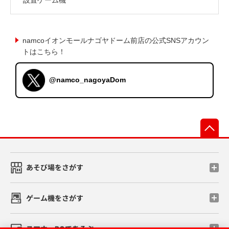
namcoイオンモールナゴヤドーム前店の公式SNSアカウン
トはこちら！
@namco_nagoyaDom
先
あそび場をさがす
ゲーム機をさがす
スマホ・PCであそぶ