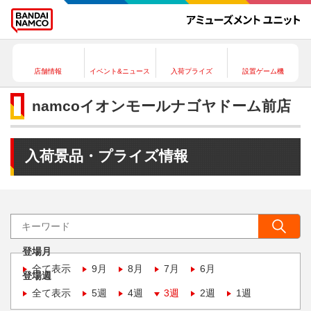
店舗情報
イベント&ニュース
入荷プライズ
設置ゲーム機
namcoイオンモールナゴヤドーム前店
入荷景品・プライズ情報
登場月
全て表示
9月
8月
7月
6月
登場週
全て表示
5週
4週
3週
2週
1週