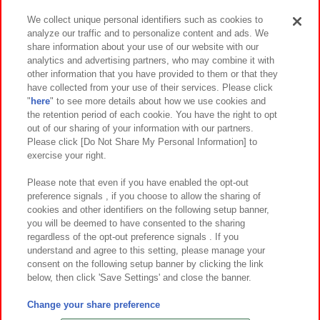
We collect unique personal identifiers such as cookies to
analyze our traffic and to personalize content and ads. We
イベント・キャンペーン
share information about your use of our website with our
analytics and advertising partners, who may combine it with
other information that you have provided to them or that they
have collected from your use of their services. Please click
"
here
" to see more details about how we use cookies and
関連会社
サステナビリティ
サイトポリシー
the retention period of each cookie. You have the right to opt
out of our sharing of your information with our partners.
プライバシーポリシー
ウェブアクセシビリティ方針と検証結果
Please click [Do Not Share My Personal Information] to
exercise your right.
お取引先さまとともに
食品のご提供について
カスタマーハラスメント対応方針
よくあるご質問・お問い合わせ
Please note that even if you have enabled the opt-out
preference signals , if you choose to allow the sharing of
cookies and other identifiers on the following setup banner,
you will be deemed to have consented to the sharing
regardless of the opt-out preference signals . If you
understand and agree to this setting, please manage your
consent on the following setup banner by clicking the link
below, then click 'Save Settings' and close the banner.
©Bandai Namco Amusement Inc.
©Bandai Namco Amusement Lab Inc.
Change your share preference
©Bandai Namco Experience Inc.