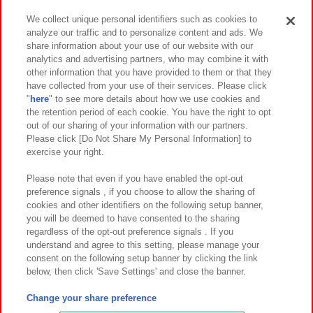
We collect unique personal identifiers such as cookies to
analyze our traffic and to personalize content and ads. We
イベント・キャンペーン
share information about your use of our website with our
analytics and advertising partners, who may combine it with
other information that you have provided to them or that they
have collected from your use of their services. Please click
"
here
" to see more details about how we use cookies and
関連会社
サステナビリティ
サイトポリシー
the retention period of each cookie. You have the right to opt
out of our sharing of your information with our partners.
プライバシーポリシー
ウェブアクセシビリティ方針と検証結果
Please click [Do Not Share My Personal Information] to
exercise your right.
お取引先さまとともに
食品のご提供について
カスタマーハラスメント対応方針
よくあるご質問・お問い合わせ
Please note that even if you have enabled the opt-out
preference signals , if you choose to allow the sharing of
cookies and other identifiers on the following setup banner,
you will be deemed to have consented to the sharing
regardless of the opt-out preference signals . If you
understand and agree to this setting, please manage your
consent on the following setup banner by clicking the link
below, then click 'Save Settings' and close the banner.
©Bandai Namco Amusement Inc.
©Bandai Namco Amusement Lab Inc.
Change your share preference
©Bandai Namco Experience Inc.