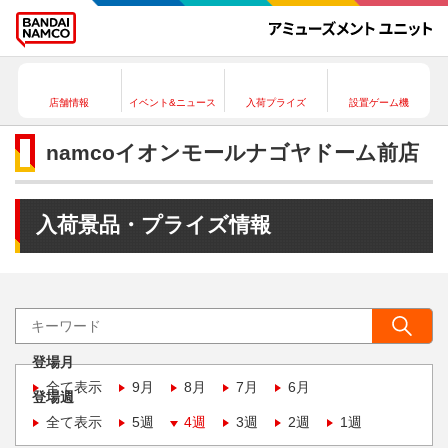
店舗情報
イベント&ニュース
入荷プライズ
設置ゲーム機
namcoイオンモールナゴヤドーム前店
入荷景品・プライズ情報
登場月
全て表示
9月
8月
7月
6月
登場週
全て表示
5週
4週
3週
2週
1週