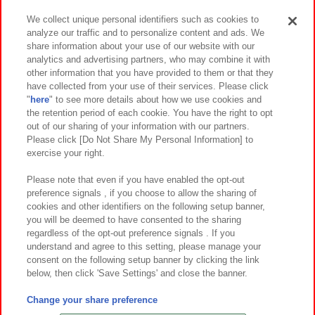
We collect unique personal identifiers such as cookies to
analyze our traffic and to personalize content and ads. We
イベント・キャンペーン
share information about your use of our website with our
analytics and advertising partners, who may combine it with
other information that you have provided to them or that they
have collected from your use of their services. Please click
"
here
" to see more details about how we use cookies and
関連会社
サステナビリティ
サイトポリシー
the retention period of each cookie. You have the right to opt
out of our sharing of your information with our partners.
プライバシーポリシー
ウェブアクセシビリティ方針と検証結果
Please click [Do Not Share My Personal Information] to
exercise your right.
お取引先さまとともに
食品のご提供について
カスタマーハラスメント対応方針
よくあるご質問・お問い合わせ
Please note that even if you have enabled the opt-out
preference signals , if you choose to allow the sharing of
cookies and other identifiers on the following setup banner,
you will be deemed to have consented to the sharing
regardless of the opt-out preference signals . If you
understand and agree to this setting, please manage your
consent on the following setup banner by clicking the link
below, then click 'Save Settings' and close the banner.
©Bandai Namco Amusement Inc.
©Bandai Namco Amusement Lab Inc.
Change your share preference
©Bandai Namco Experience Inc.