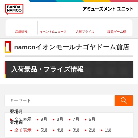
店舗情報
イベント&ニュース
入荷プライズ
設置ゲーム機
namcoイオンモールナゴヤドーム前店
入荷景品・プライズ情報
登場月
全て表示
9月
8月
7月
6月
登場週
全て表示
5週
4週
3週
2週
1週