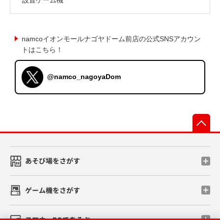
namcoイオンモールナゴヤドーム前店の公式SNSアカウン
トはこちら！
@namco_nagoyaDom
先
あそび場をさがす
ゲーム機をさがす
スマホ・PCであそぶ