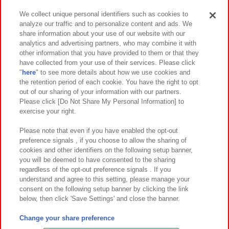
We collect unique personal identifiers such as cookies to
analyze our traffic and to personalize content and ads. We
イベント・キャンペーン
share information about your use of our website with our
analytics and advertising partners, who may combine it with
other information that you have provided to them or that they
have collected from your use of their services. Please click
"
here
" to see more details about how we use cookies and
関連会社
サステナビリティ
サイトポリシー
the retention period of each cookie. You have the right to opt
out of our sharing of your information with our partners.
プライバシーポリシー
ウェブアクセシビリティ方針と検証結果
Please click [Do Not Share My Personal Information] to
exercise your right.
お取引先さまとともに
食品のご提供について
カスタマーハラスメント対応方針
よくあるご質問・お問い合わせ
Please note that even if you have enabled the opt-out
preference signals , if you choose to allow the sharing of
cookies and other identifiers on the following setup banner,
you will be deemed to have consented to the sharing
regardless of the opt-out preference signals . If you
understand and agree to this setting, please manage your
consent on the following setup banner by clicking the link
below, then click 'Save Settings' and close the banner.
©Bandai Namco Amusement Inc.
©Bandai Namco Amusement Lab Inc.
Change your share preference
©Bandai Namco Experience Inc.