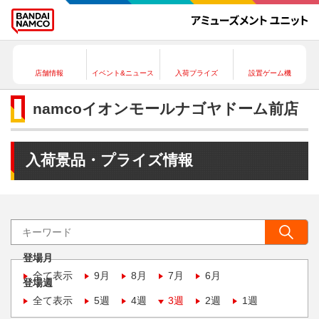
店舗情報
イベント&ニュース
入荷プライズ
設置ゲーム機
namcoイオンモールナゴヤドーム前店
入荷景品・プライズ情報
登場月
全て表示
9月
8月
7月
6月
登場週
全て表示
5週
4週
3週
2週
1週