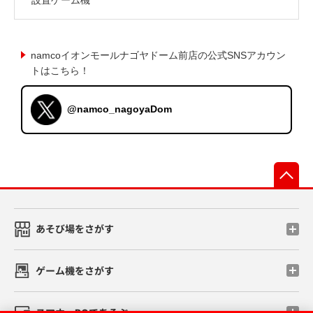
namcoイオンモールナゴヤドーム前店の公式SNSアカウン
トはこちら！
@namco_nagoyaDom
先
あそび場をさがす
ゲーム機をさがす
スマホ・PCであそぶ