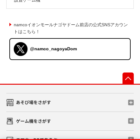
namcoイオンモールナゴヤドーム前店の公式SNSアカウン
トはこちら！
@namco_nagoyaDom
先
あそび場をさがす
ゲーム機をさがす
スマホ・PCであそぶ