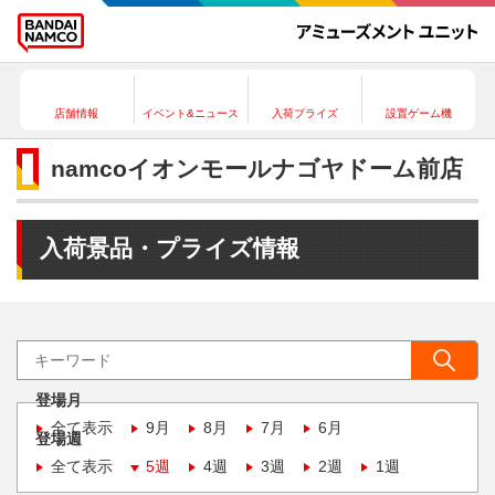
店舗情報
イベント&ニュース
入荷プライズ
設置ゲーム機
namcoイオンモールナゴヤドーム前店
入荷景品・プライズ情報
登場月
全て表示
9月
8月
7月
6月
登場週
全て表示
5週
4週
3週
2週
1週