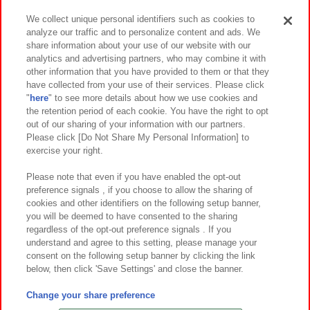
We collect unique personal identifiers such as cookies to
analyze our traffic and to personalize content and ads. We
イベント・キャンペーン
share information about your use of our website with our
analytics and advertising partners, who may combine it with
other information that you have provided to them or that they
have collected from your use of their services. Please click
"
here
" to see more details about how we use cookies and
関連会社
サステナビリティ
サイトポリシー
the retention period of each cookie. You have the right to opt
out of our sharing of your information with our partners.
プライバシーポリシー
ウェブアクセシビリティ方針と検証結果
Please click [Do Not Share My Personal Information] to
exercise your right.
お取引先さまとともに
食品のご提供について
カスタマーハラスメント対応方針
よくあるご質問・お問い合わせ
Please note that even if you have enabled the opt-out
preference signals , if you choose to allow the sharing of
cookies and other identifiers on the following setup banner,
you will be deemed to have consented to the sharing
regardless of the opt-out preference signals . If you
understand and agree to this setting, please manage your
consent on the following setup banner by clicking the link
below, then click 'Save Settings' and close the banner.
©Bandai Namco Amusement Inc.
©Bandai Namco Amusement Lab Inc.
Change your share preference
©Bandai Namco Experience Inc.