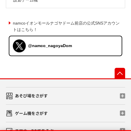
namcoイオンモールナゴヤドーム前店の公式SNSアカウン
トはこちら！
@namco_nagoyaDom
先
あそび場をさがす
ゲーム機をさがす
スマホ・PCであそぶ