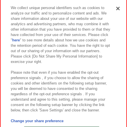
We collect unique personal identifiers such as cookies to
analyze our traffic and to personalize content and ads. We
イベント・キャンペーン
share information about your use of our website with our
analytics and advertising partners, who may combine it with
other information that you have provided to them or that they
have collected from your use of their services. Please click
"
here
" to see more details about how we use cookies and
関連会社
サステナビリティ
サイトポリシー
the retention period of each cookie. You have the right to opt
out of our sharing of your information with our partners.
プライバシーポリシー
ウェブアクセシビリティ方針と検証結果
Please click [Do Not Share My Personal Information] to
exercise your right.
お取引先さまとともに
食品のご提供について
カスタマーハラスメント対応方針
よくあるご質問・お問い合わせ
Please note that even if you have enabled the opt-out
preference signals , if you choose to allow the sharing of
cookies and other identifiers on the following setup banner,
you will be deemed to have consented to the sharing
regardless of the opt-out preference signals . If you
understand and agree to this setting, please manage your
consent on the following setup banner by clicking the link
below, then click 'Save Settings' and close the banner.
©Bandai Namco Amusement Inc.
©Bandai Namco Amusement Lab Inc.
Change your share preference
©Bandai Namco Experience Inc.