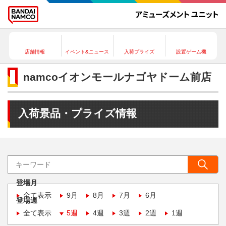
店舗情報
イベント&ニュース
入荷プライズ
設置ゲーム機
namcoイオンモールナゴヤドーム前店
入荷景品・プライズ情報
登場月
全て表示
9月
8月
7月
6月
登場週
全て表示
5週
4週
3週
2週
1週