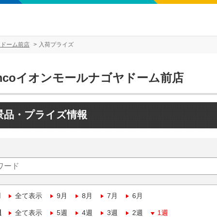
ヤドーム前店
入荷プライズ
amcoイオンモールナゴヤドーム前店
景品・プライズ情報
月
全て表示
9月
8月
7月
6月
週
全て表示
5週
4週
3週
2週
1週