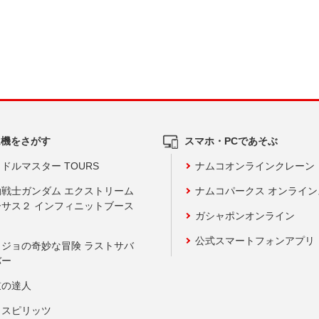
ム機をさがす
スマホ・PCであそぶ
ドルマスター TOURS
ナムコオンラインクレーン
動戦士ガンダム エクストリーム
ナムコパークス オンライ
ーサス２ インフィニットブース
ガシャポンオンライン
公式スマートフォンアプリ
ョジョの奇妙な冒険 ラストサバ
バー
鼓の達人
りスピリッツ