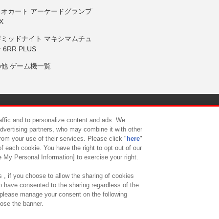
リオカート アーケードグランプ
X
岸ミッドナイト マキシマムチュ
 6RR PLUS
の他 ゲーム機一覧
サイトポリシー
プライバシーポリシー
ウェブアクセシビリティ方
raffic and to personalize content and ads. We
advertising partners, who may combine it with other
rom your use of their services. Please click "
here
"
供について
カスタマーハラスメント対応方針
よくあるご質問・
f each cookie. You have the right to opt out of our
e My Personal Information] to exercise your right.
 , if you choose to allow the sharing of cookies
to have consented to the sharing regardless of the
, please manage your consent on the following
lose the banner.
ndai Namco Amusement Lab Inc.
©Bandai Namco Experience Inc.
©HANAY