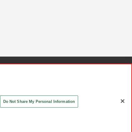
針と検証結果
お取引先さまとともに
お問い合わせ
Do Not Share My Personal Information
ASHIKI Co., Ltd. All Rights Reserved.