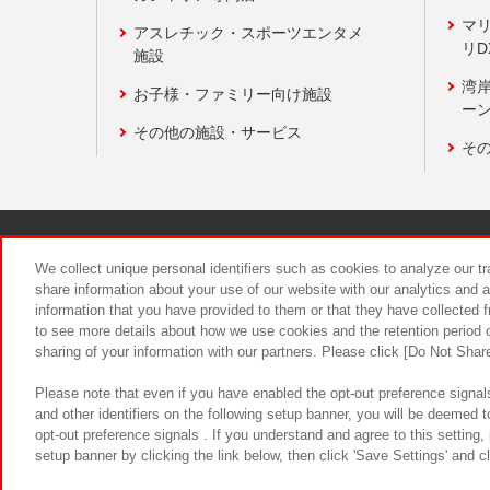
マ
アスレチック・スポーツエンタメ
リD
施設
湾
お子様・ファミリー向け施設
ーン
その他の施設・サービス
そ
関連会社
サステナビリティ
We collect unique personal identifiers such as cookies to analyze our t
share information about your use of our website with our analytics and 
information that you have provided to them or that they have collected f
食品のご提
to see more details about how we use cookies and the retention period o
sharing of your information with our partners. Please click [Do Not Shar
Please note that even if you have enabled the opt-out preference signals
and other identifiers on the following setup banner, you will be deemed 
opt-out preference signals . If you understand and agree to this setting
setup banner by clicking the link below, then click 'Save Settings' and c
©Bandai Namco Amusement Inc.
©Ba