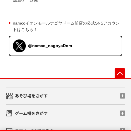
namcoイオンモールナゴヤドーム前店の公式SNSアカウン
トはこちら！
@namco_nagoyaDom
先
あそび場をさがす
ゲーム機をさがす
スマホ・PCであそぶ