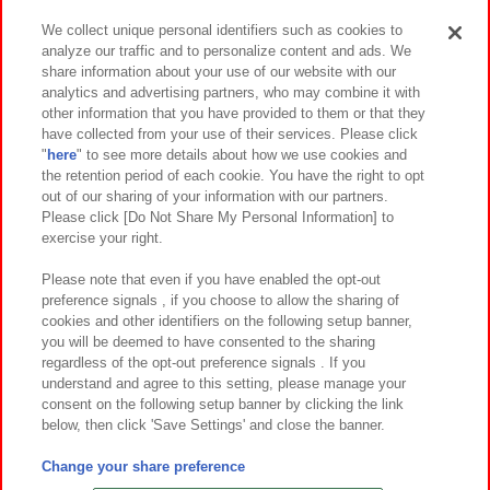
We collect unique personal identifiers such as cookies to
analyze our traffic and to personalize content and ads. We
イベント・キャンペーン
share information about your use of our website with our
analytics and advertising partners, who may combine it with
other information that you have provided to them or that they
have collected from your use of their services. Please click
"
here
" to see more details about how we use cookies and
関連会社
サステナビリティ
サイトポリシー
the retention period of each cookie. You have the right to opt
out of our sharing of your information with our partners.
プライバシーポリシー
ウェブアクセシビリティ方針と検証結果
Please click [Do Not Share My Personal Information] to
exercise your right.
お取引先さまとともに
食品のご提供について
カスタマーハラスメント対応方針
よくあるご質問・お問い合わせ
Please note that even if you have enabled the opt-out
preference signals , if you choose to allow the sharing of
cookies and other identifiers on the following setup banner,
you will be deemed to have consented to the sharing
regardless of the opt-out preference signals . If you
understand and agree to this setting, please manage your
consent on the following setup banner by clicking the link
below, then click 'Save Settings' and close the banner.
©Bandai Namco Amusement Inc.
©Bandai Namco Amusement Lab Inc.
Change your share preference
©Bandai Namco Experience Inc.