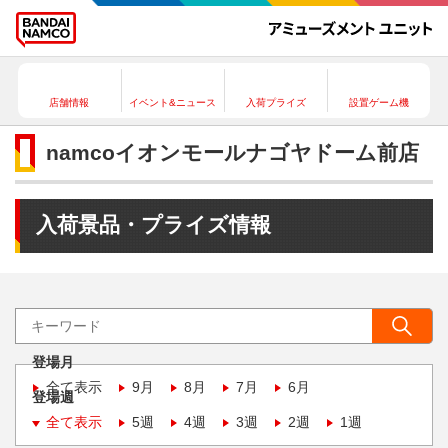
店舗情報
イベント&ニュース
入荷プライズ
設置ゲーム機
namcoイオンモールナゴヤドーム前店
入荷景品・プライズ情報
登場月
全て表示
9月
8月
7月
6月
登場週
全て表示
5週
4週
3週
2週
1週