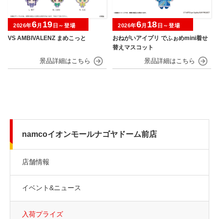
6
19
6
18
2026年
月
日～登場
2026年
月
日～登場
VS AMBIVALENZ まめこっと
おねがいアイプリ でふぉめmini着せ
替えマスコット
namcoイオンモールナゴヤドーム前店
店舗情報
イベント&ニュース
入荷プライズ