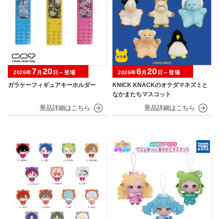
7
20
6
20
2026年
月
日～登場
2026年
月
日～登場
ガラケーフィギュアキーホルダー
KNICK KNACKのオテダマネズミと
なかまたちマスコット