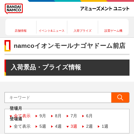
店舗情報
イベント&ニュース
入荷プライズ
設置ゲーム機
namcoイオンモールナゴヤドーム前店
入荷景品・プライズ情報
登場月
全て表示
9月
8月
7月
6月
登場週
全て表示
5週
4週
3週
2週
1週