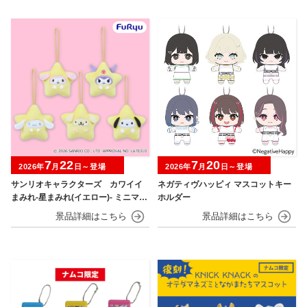
7
22
7
20
2026年
月
日～登場
2026年
月
日～登場
サンリオキャラクターズ カワイイ
ネガティヴハッピィ マスコットキー
まみれ-星まみれ(イエロー)- ミニマス
ホルダー
コット