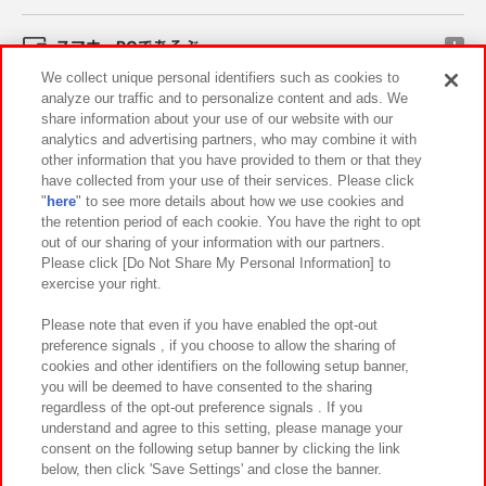
スマホ・PCであそぶ
We collect unique personal identifiers such as cookies to
analyze our traffic and to personalize content and ads. We
イベント・キャンペーン
share information about your use of our website with our
analytics and advertising partners, who may combine it with
other information that you have provided to them or that they
have collected from your use of their services. Please click
"
here
" to see more details about how we use cookies and
関連会社
サステナビリティ
サイトポリシー
the retention period of each cookie. You have the right to opt
out of our sharing of your information with our partners.
プライバシーポリシー
ウェブアクセシビリティ方針と検証結果
Please click [Do Not Share My Personal Information] to
exercise your right.
お取引先さまとともに
食品のご提供について
カスタマーハラスメント対応方針
よくあるご質問・お問い合わせ
Please note that even if you have enabled the opt-out
preference signals , if you choose to allow the sharing of
cookies and other identifiers on the following setup banner,
you will be deemed to have consented to the sharing
regardless of the opt-out preference signals . If you
understand and agree to this setting, please manage your
consent on the following setup banner by clicking the link
below, then click 'Save Settings' and close the banner.
©Bandai Namco Amusement Inc.