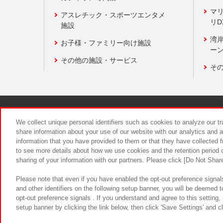
マ
アスレチック・スポーツエンタメ
リD
施設
湾
お子様・ファミリー向け施設
ーン
その他の施設・サービス
そ
関連会社
サステナビリティ
We collect unique personal identifiers such as cookies to analyze our t
share information about your use of our website with our analytics and 
information that you have provided to them or that they have collected f
食品のご提
to see more details about how we use cookies and the retention period o
sharing of your information with our partners. Please click [Do Not Shar
Please note that even if you have enabled the opt-out preference signals
and other identifiers on the following setup banner, you will be deemed 
opt-out preference signals . If you understand and agree to this setting
setup banner by clicking the link below, then click 'Save Settings' and c
©Bandai Namco Amusement Inc.
©Ba