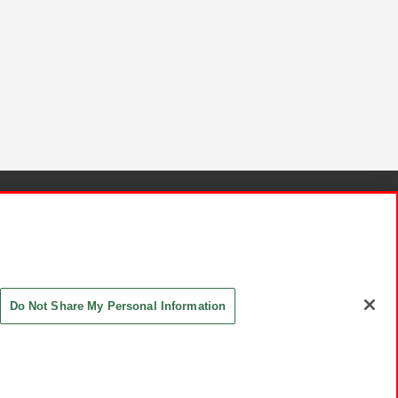
針と検証結果
お取引先さまとともに
お問い合わせ
Do Not Share My Personal Information
ASHIKI Co., Ltd. All Rights Reserved.