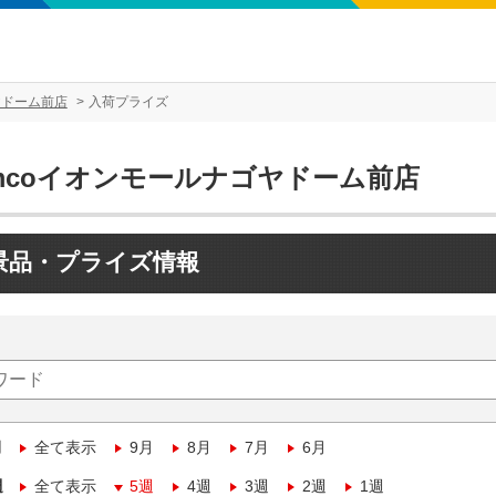
ヤドーム前店
入荷プライズ
amcoイオンモールナゴヤドーム前店
景品・プライズ情報
月
全て表示
9月
8月
7月
6月
週
全て表示
5週
4週
3週
2週
1週