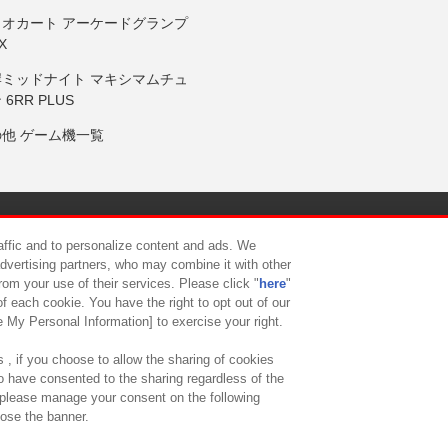
リオカート アーケードグランプ
X
岸ミッドナイト マキシマムチュ
 6RR PLUS
の他 ゲーム機一覧
サイトポリシー
プライバシーポリシー
ウェブアクセシビリティ方
raffic and to personalize content and ads. We
advertising partners, who may combine it with other
rom your use of their services. Please click "
here
"
供について
カスタマーハラスメント対応方針
よくあるご質問・
f each cookie. You have the right to opt out of our
e My Personal Information] to exercise your right.
 , if you choose to allow the sharing of cookies
to have consented to the sharing regardless of the
, please manage your consent on the following
lose the banner.
ndai Namco Amusement Lab Inc.
©Bandai Namco Experience Inc.
©HANAY