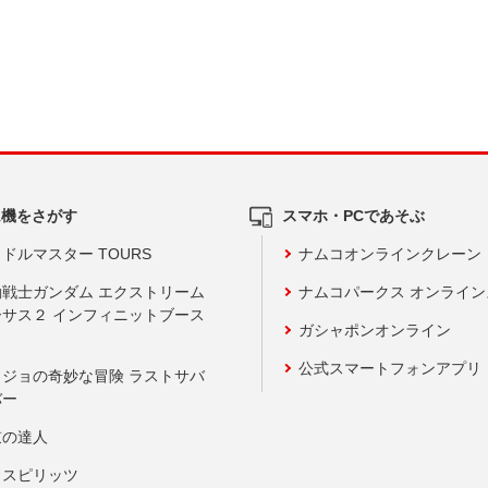
ム機をさがす
スマホ・PCであそぶ
ドルマスター TOURS
ナムコオンラインクレーン
動戦士ガンダム エクストリーム
ナムコパークス オンライ
ーサス２ インフィニットブース
ガシャポンオンライン
公式スマートフォンアプリ
ョジョの奇妙な冒険 ラストサバ
バー
鼓の達人
りスピリッツ