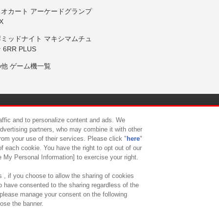
リオカート アーケードグランプ
X
岸ミッドナイト マキシマムチュ
 6RR PLUS
の他 ゲーム機一覧
サイトポリシー
プライバシーポリシー
ウェブアクセシビリティ方
raffic and to personalize content and ads. We
advertising partners, who may combine it with other
rom your use of their services. Please click "
here
"
供について
カスタマーハラスメント対応方針
よくあるご質問・
f each cookie. You have the right to opt out of our
e My Personal Information] to exercise your right.
 , if you choose to allow the sharing of cookies
to have consented to the sharing regardless of the
, please manage your consent on the following
lose the banner.
ndai Namco Amusement Lab Inc.
©Bandai Namco Experience Inc.
©HANAY