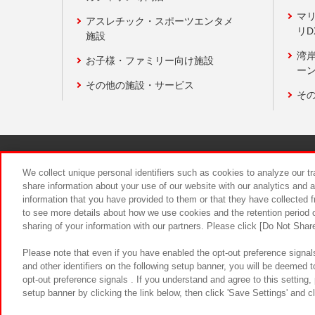
マ
アスレチック・スポーツエンタメ
リD
施設
湾
お子様・ファミリー向け施設
ーン
その他の施設・サービス
そ
関連会社
サステナビリティ
We collect unique personal identifiers such as cookies to analyze our t
share information about your use of our website with our analytics and 
information that you have provided to them or that they have collected f
食品のご提
to see more details about how we use cookies and the retention period o
sharing of your information with our partners. Please click [Do Not Shar
Please note that even if you have enabled the opt-out preference signals
and other identifiers on the following setup banner, you will be deemed 
opt-out preference signals . If you understand and agree to this setting
setup banner by clicking the link below, then click 'Save Settings' and c
©Bandai Namco Amusement Inc.
©Ba