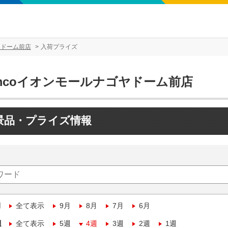
ヤドーム前店
入荷プライズ
amcoイオンモールナゴヤドーム前店
景品・プライズ情報
月
全て表示
9月
8月
7月
6月
週
全て表示
5週
4週
3週
2週
1週