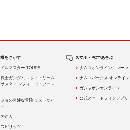
ム機をさがす
スマホ・PCであそぶ
ドルマスター TOURS
ナムコオンラインクレーン
動戦士ガンダム エクストリーム
ナムコパークス オンライ
ーサス２ インフィニットブース
ガシャポンオンライン
公式スマートフォンアプリ
ョジョの奇妙な冒険 ラストサバ
バー
鼓の達人
りスピリッツ