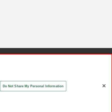
針と検証結果
お取引先さまとともに
お問い合わせ
Do Not Share My Personal Information
ASHIKI Co., Ltd. All Rights Reserved.