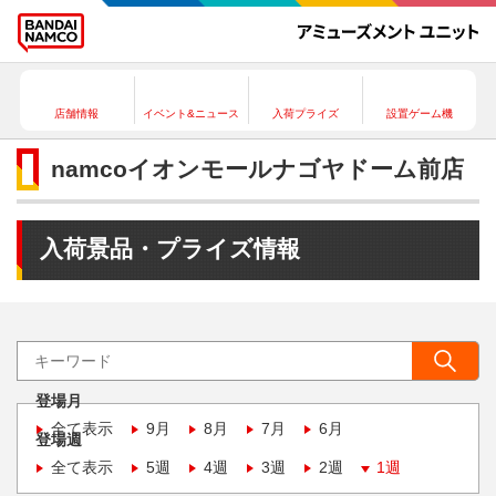
店舗情報
イベント&ニュース
入荷プライズ
設置ゲーム機
namcoイオンモールナゴヤドーム前店
入荷景品・プライズ情報
登場月
全て表示
9月
8月
7月
6月
登場週
全て表示
5週
4週
3週
2週
1週