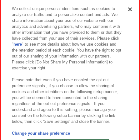
We collect unique personal identifiers such as cookies to
analyze our traffic and to personalize content and ads. We
イベント・キャンペーン
share information about your use of our website with our
analytics and advertising partners, who may combine it with
other information that you have provided to them or that they
have collected from your use of their services. Please click
"
here
" to see more details about how we use cookies and
関連会社
サステナビリティ
サイトポリシー
the retention period of each cookie. You have the right to opt
out of our sharing of your information with our partners.
プライバシーポリシー
ウェブアクセシビリティ方針と検証結果
Please click [Do Not Share My Personal Information] to
exercise your right.
お取引先さまとともに
食品のご提供について
カスタマーハラスメント対応方針
よくあるご質問・お問い合わせ
Please note that even if you have enabled the opt-out
preference signals , if you choose to allow the sharing of
cookies and other identifiers on the following setup banner,
you will be deemed to have consented to the sharing
regardless of the opt-out preference signals . If you
understand and agree to this setting, please manage your
consent on the following setup banner by clicking the link
below, then click 'Save Settings' and close the banner.
©Bandai Namco Amusement Inc.
©Bandai Namco Amusement Lab Inc.
Change your share preference
©Bandai Namco Experience Inc.