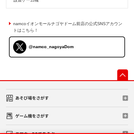
namcoイオンモールナゴヤドーム前店の公式SNSアカウン
トはこちら！
@namco_nagoyaDom
先
あそび場をさがす
ゲーム機をさがす
スマホ・PCであそぶ