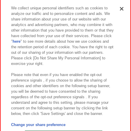
We collect unique personal identifiers such as cookies to
analyze our traffic and to personalize content and ads. We
イベント・キャンペーン
share information about your use of our website with our
analytics and advertising partners, who may combine it with
other information that you have provided to them or that they
have collected from your use of their services. Please click
"
here
" to see more details about how we use cookies and
関連会社
サステナビリティ
サイトポリシー
the retention period of each cookie. You have the right to opt
out of our sharing of your information with our partners.
プライバシーポリシー
ウェブアクセシビリティ方針と検証結果
Please click [Do Not Share My Personal Information] to
exercise your right.
お取引先さまとともに
食品のご提供について
カスタマーハラスメント対応方針
よくあるご質問・お問い合わせ
Please note that even if you have enabled the opt-out
preference signals , if you choose to allow the sharing of
cookies and other identifiers on the following setup banner,
you will be deemed to have consented to the sharing
regardless of the opt-out preference signals . If you
understand and agree to this setting, please manage your
consent on the following setup banner by clicking the link
below, then click 'Save Settings' and close the banner.
©Bandai Namco Amusement Inc.
©Bandai Namco Amusement Lab Inc.
Change your share preference
©Bandai Namco Experience Inc.