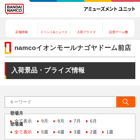
店舗情報
イベント&ニュース
入荷プライズ
設置ゲーム機
namcoイオンモールナゴヤドーム前店
入荷景品・プライズ情報
登場月
全て表示
9月
8月
7月
6月
登場週
全て表示
5週
4週
3週
2週
1週