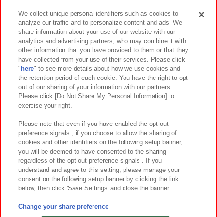
We collect unique personal identifiers such as cookies to
analyze our traffic and to personalize content and ads. We
イベント・キャンペーン
share information about your use of our website with our
analytics and advertising partners, who may combine it with
other information that you have provided to them or that they
have collected from your use of their services. Please click
"
here
" to see more details about how we use cookies and
関連会社
サステナビリティ
サイトポリシー
the retention period of each cookie. You have the right to opt
out of our sharing of your information with our partners.
プライバシーポリシー
ウェブアクセシビリティ方針と検証結果
Please click [Do Not Share My Personal Information] to
exercise your right.
お取引先さまとともに
食品のご提供について
カスタマーハラスメント対応方針
よくあるご質問・お問い合わせ
Please note that even if you have enabled the opt-out
preference signals , if you choose to allow the sharing of
cookies and other identifiers on the following setup banner,
you will be deemed to have consented to the sharing
regardless of the opt-out preference signals . If you
understand and agree to this setting, please manage your
consent on the following setup banner by clicking the link
below, then click 'Save Settings' and close the banner.
©Bandai Namco Amusement Inc.
©Bandai Namco Amusement Lab Inc.
Change your share preference
©Bandai Namco Experience Inc.