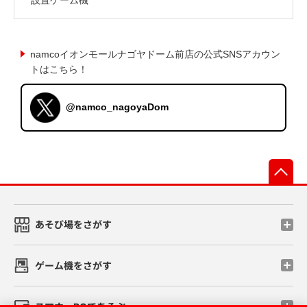
namcoイオンモールナゴヤドーム前店の公式SNSアカウン
トはこちら！
@namco_nagoyaDom
先
あそび場をさがす
ゲーム機をさがす
スマホ・PCであそぶ