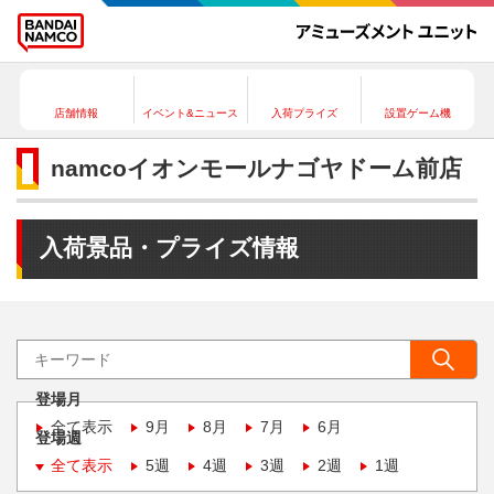
店舗情報
イベント&ニュース
入荷プライズ
設置ゲーム機
namcoイオンモールナゴヤドーム前店
入荷景品・プライズ情報
登場月
全て表示
9月
8月
7月
6月
登場週
全て表示
5週
4週
3週
2週
1週