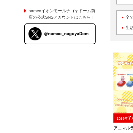
namcoイオンモールナゴヤドーム前
店の公式SNSアカウントはこちら！
全
生
@namco_nagoyaDom
7
2026年
アニマル