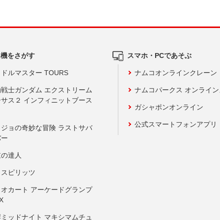
ム機をさがす
スマホ・PCであそぶ
ドルマスター TOURS
ナムコオンラインクレーン
動戦士ガンダム エクストリーム
ナムコパークス オンライ
ーサス２ インフィニットブース
ガシャポンオンライン
公式スマートフォンアプリ
ョジョの奇妙な冒険 ラストサバ
バー
鼓の達人
りスピリッツ
リオカート アーケードグランプ
X
岸ミッドナイト マキシマムチュ