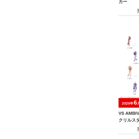
カー
6
2026年
VS AMB
クリルス