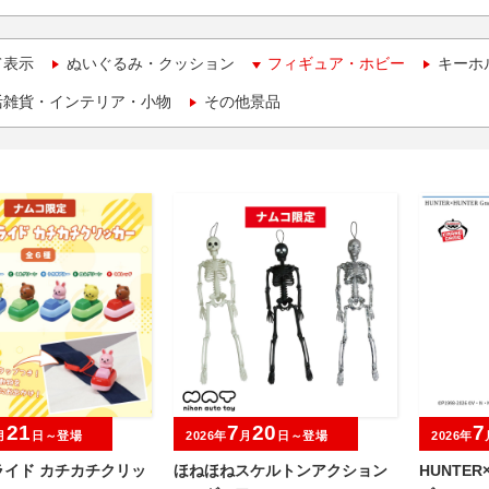
て表示
ぬいぐるみ・クッション
フィギュア・ホビー
キーホ
活雑貨・インテリア・小物
その他景品
21
7
20
7
月
日～登場
2026年
月
日～登場
2026年
ライド カチカチクリッ
ほねほねスケルトンアクション
HUNTER×