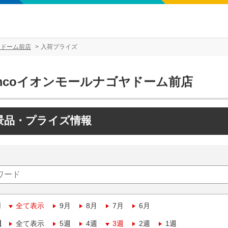
ヤドーム前店
入荷プライズ
amcoイオンモールナゴヤドーム前店
景品・プライズ情報
月
全て表示
9月
8月
7月
6月
週
全て表示
5週
4週
3週
2週
1週