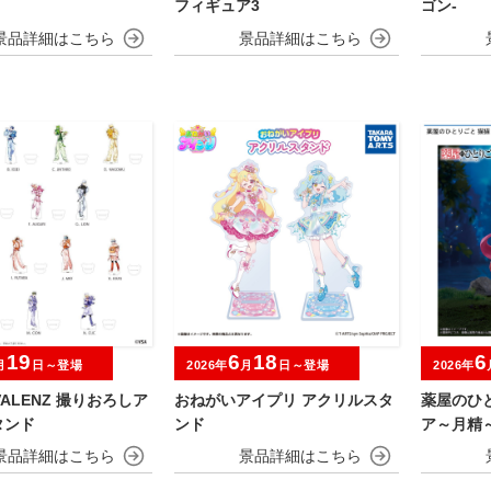
フィギュア3
ゴン-
19
6
18
6
月
日～登場
2026年
月
日～登場
2026年
IVALENZ 撮りおろしア
おねがいアイプリ アクリルスタ
薬屋のひと
タンド
ンド
ア～月精