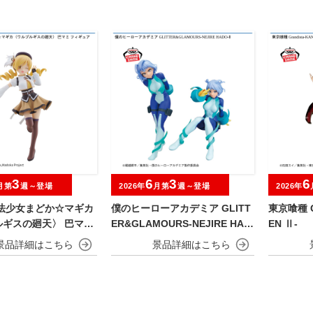
3
6
3
6
月第
週～登場
2026年
月第
週～登場
2026年
魔法少女まどか☆マギカ
僕のヒーローアカデミア GLITT
東京喰種 Gr
ルギスの廻天〉 巴マミ
ER&GLAMOURS-NEJIRE HAD
EN Ⅱ-
ア
O-Ⅱ