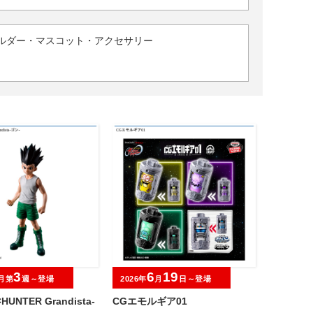
ルダー・マスコット・アクセサリー
3
6
19
月第
週～登場
2026年
月
日～登場
HUNTER Grandista-
CGエモルギア01