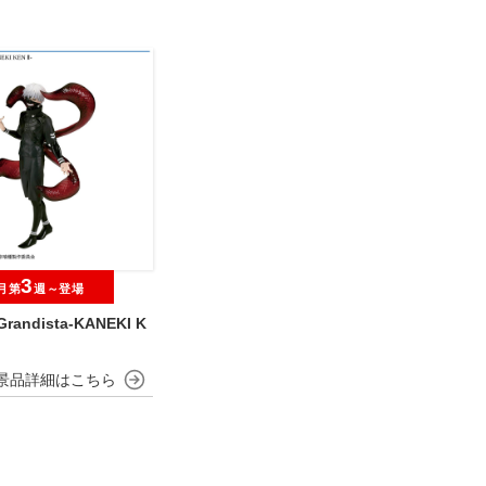
3
月第
週～登場
andista-KANEKI K