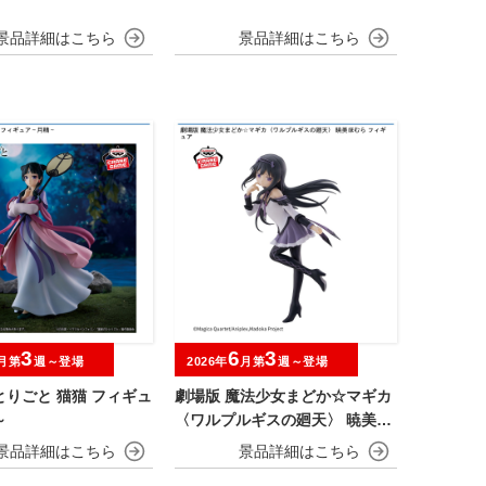
3
6
3
月第
週～登場
2026年
月第
週～登場
りごと 猫猫 フィギュ
劇場版 魔法少女まどか☆マギカ
～
〈ワルプルギスの廻天〉 暁美ほ
むら フィギュア