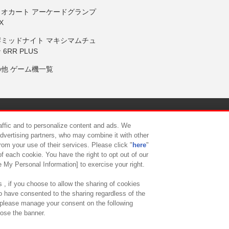
リオカート アーケードグランプ
X
岸ミッドナイト マキシマムチュ
 6RR PLUS
の他 ゲーム機一覧
サイトポリシー
プライバシーポリシー
ウェブアクセシビリティ方
raffic and to personalize content and ads. We
advertising partners, who may combine it with other
rom your use of their services. Please click "
here
"
供について
カスタマーハラスメント対応方針
よくあるご質問・
f each cookie. You have the right to opt out of our
e My Personal Information] to exercise your right.
 , if you choose to allow the sharing of cookies
to have consented to the sharing regardless of the
, please manage your consent on the following
lose the banner.
ndai Namco Amusement Lab Inc.
©Bandai Namco Experience Inc.
©HANAY