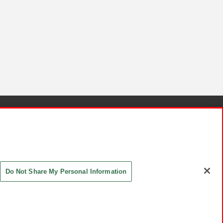
針と検証結果
お取引先さまとともに
お問い合わせ
Do Not Share My Personal Information
ASHIKI Co., Ltd. All Rights Reserved.