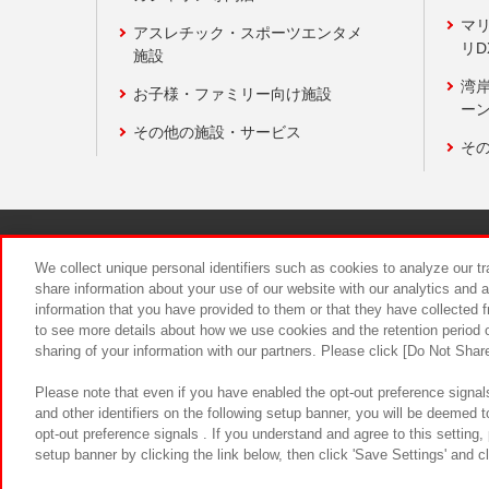
マ
アスレチック・スポーツエンタメ
リD
施設
湾
お子様・ファミリー向け施設
ーン
その他の施設・サービス
そ
関連会社
サステナビリティ
We collect unique personal identifiers such as cookies to analyze our t
share information about your use of our website with our analytics and 
information that you have provided to them or that they have collected f
食品のご提
to see more details about how we use cookies and the retention period o
sharing of your information with our partners. Please click [Do Not Shar
Please note that even if you have enabled the opt-out preference signals
and other identifiers on the following setup banner, you will be deemed 
opt-out preference signals . If you understand and agree to this setting
setup banner by clicking the link below, then click 'Save Settings' and c
©Bandai Namco Amusement Inc.
©Ba