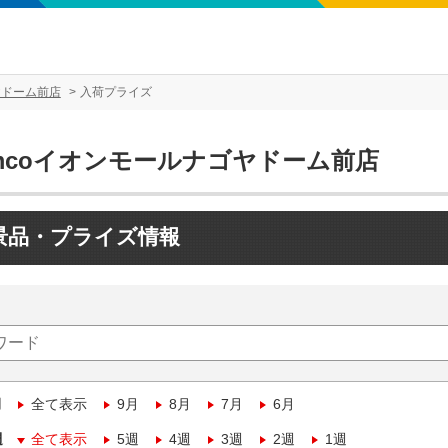
ヤドーム前店
入荷プライズ
amcoイオンモールナゴヤドーム前店
景品・プライズ情報
月
全て表示
9月
8月
7月
6月
週
全て表示
5週
4週
3週
2週
1週