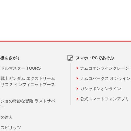
ム機をさがす
スマホ・PCであそぶ
ドルマスター TOURS
ナムコオンラインクレーン
動戦士ガンダム エクストリーム
ナムコパークス オンライ
ーサス２ インフィニットブース
ガシャポンオンライン
公式スマートフォンアプリ
ョジョの奇妙な冒険 ラストサバ
バー
鼓の達人
りスピリッツ