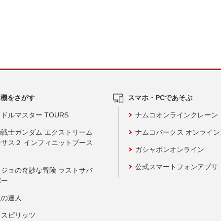
ム機をさがす
スマホ・PCであそぶ
ドルマスター TOURS
ナムコオンラインクレーン
動戦士ガンダム エクストリーム
ナムコパークス オンライ
ーサス２ インフィニットブース
ガシャポンオンライン
公式スマートフォンアプリ
ョジョの奇妙な冒険 ラストサバ
バー
鼓の達人
りスピリッツ