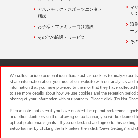
マ
アスレチック・スポーツエンタメ
リD
施設
湾
お子様・ファミリー向け施設
ーン
その他の施設・サービス
そ
関連会社
サステナビリティ
We collect unique personal identifiers such as cookies to analyze our t
share information about your use of our website with our analytics and 
information that you have provided to them or that they have collected f
食品のご提
to see more details about how we use cookies and the retention period o
sharing of your information with our partners. Please click [Do Not Shar
Please note that even if you have enabled the opt-out preference signals
and other identifiers on the following setup banner, you will be deemed 
opt-out preference signals . If you understand and agree to this setting
setup banner by clicking the link below, then click 'Save Settings' and c
©Bandai Namco Amusement Inc.
©Ba