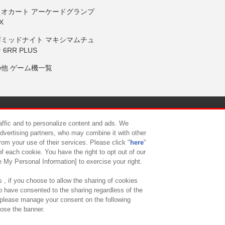
リオカート アーケードグランプ
X
岸ミッドナイト マキシマムチュ
 6RR PLUS
の他 ゲーム機一覧
サイトポリシー
プライバシーポリシー
ウェブアクセシビリティ方
raffic and to personalize content and ads. We
advertising partners, who may combine it with other
rom your use of their services. Please click "
here
"
供について
カスタマーハラスメント対応方針
よくあるご質問・
f each cookie. You have the right to opt out of our
e My Personal Information] to exercise your right.
 , if you choose to allow the sharing of cookies
to have consented to the sharing regardless of the
, please manage your consent on the following
lose the banner.
ndai Namco Amusement Lab Inc.
©Bandai Namco Experience Inc.
©HANAY