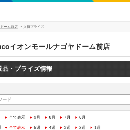
ヤドーム前店
入荷プライズ
amcoイオンモールナゴヤドーム前店
景品・プライズ情報
月
全て表示
9月
8月
7月
6月
週
全て表示
5週
4週
3週
2週
1週