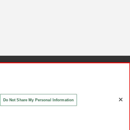
針と検証結果
お取引先さまとともに
お問い合わせ
Do Not Share My Personal Information
ASHIKI Co., Ltd. All Rights Reserved.