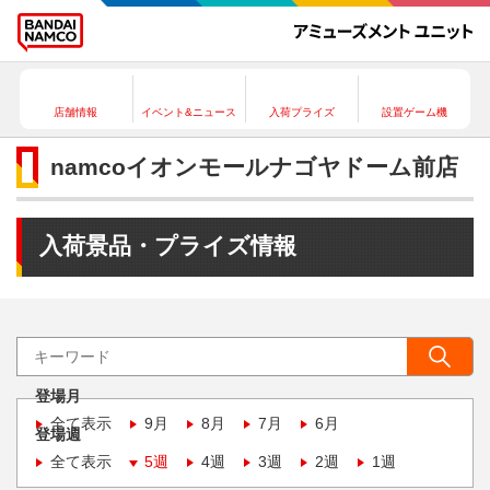
店舗情報
イベント&ニュース
入荷プライズ
設置ゲーム機
namcoイオンモールナゴヤドーム前店
入荷景品・プライズ情報
登場月
全て表示
9月
8月
7月
6月
登場週
全て表示
5週
4週
3週
2週
1週