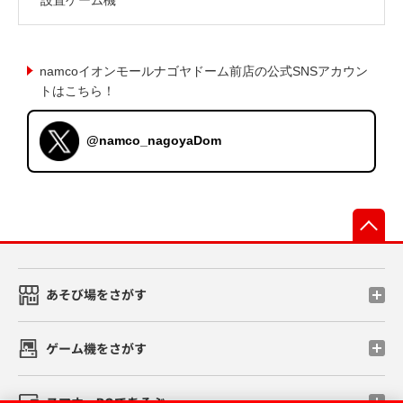
namcoイオンモールナゴヤドーム前店の公式SNSアカウン
トはこちら！
@namco_nagoyaDom
先
あそび場をさがす
ゲーム機をさがす
スマホ・PCであそぶ