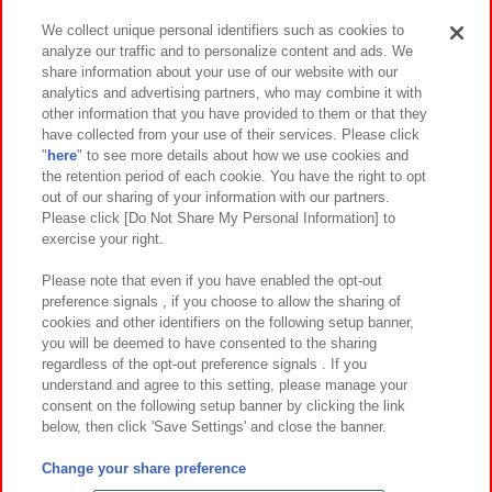
We collect unique personal identifiers such as cookies to
analyze our traffic and to personalize content and ads. We
イベント・キャンペーン
share information about your use of our website with our
analytics and advertising partners, who may combine it with
other information that you have provided to them or that they
have collected from your use of their services. Please click
"
here
" to see more details about how we use cookies and
関連会社
サステナビリティ
サイトポリシー
the retention period of each cookie. You have the right to opt
out of our sharing of your information with our partners.
プライバシーポリシー
ウェブアクセシビリティ方針と検証結果
Please click [Do Not Share My Personal Information] to
exercise your right.
お取引先さまとともに
食品のご提供について
カスタマーハラスメント対応方針
よくあるご質問・お問い合わせ
Please note that even if you have enabled the opt-out
preference signals , if you choose to allow the sharing of
cookies and other identifiers on the following setup banner,
you will be deemed to have consented to the sharing
regardless of the opt-out preference signals . If you
understand and agree to this setting, please manage your
consent on the following setup banner by clicking the link
below, then click 'Save Settings' and close the banner.
©Bandai Namco Amusement Inc.
©Bandai Namco Amusement Lab Inc.
Change your share preference
©Bandai Namco Experience Inc.