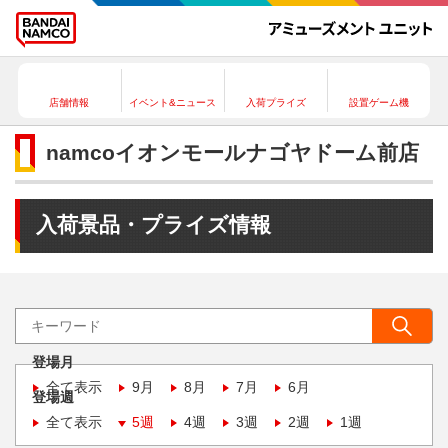
店舗情報
イベント&ニュース
入荷プライズ
設置ゲーム機
namcoイオンモールナゴヤドーム前店
入荷景品・プライズ情報
登場月
全て表示
9月
8月
7月
6月
登場週
全て表示
5週
4週
3週
2週
1週