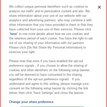
We collect unique personal identifiers such as cookies to
analyze our traffic and to personalize content and ads. We
イベント・キャンペーン
share information about your use of our website with our
analytics and advertising partners, who may combine it with
other information that you have provided to them or that they
have collected from your use of their services. Please click
"
here
" to see more details about how we use cookies and
関連会社
サステナビリティ
サイトポリシー
the retention period of each cookie. You have the right to opt
out of our sharing of your information with our partners.
プライバシーポリシー
ウェブアクセシビリティ方針と検証結果
Please click [Do Not Share My Personal Information] to
exercise your right.
お取引先さまとともに
食品のご提供について
カスタマーハラスメント対応方針
よくあるご質問・お問い合わせ
Please note that even if you have enabled the opt-out
preference signals , if you choose to allow the sharing of
cookies and other identifiers on the following setup banner,
you will be deemed to have consented to the sharing
regardless of the opt-out preference signals . If you
understand and agree to this setting, please manage your
consent on the following setup banner by clicking the link
below, then click 'Save Settings' and close the banner.
©Bandai Namco Amusement Inc.
©Bandai Namco Amusement Lab Inc.
Change your share preference
©Bandai Namco Experience Inc.