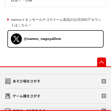
namcoイオンモールナゴヤドーム前店の公式SNSアカウン
トはこちら！
@namco_nagoyaDom
先
あそび場をさがす
ゲーム機をさがす
スマホ・PCであそぶ