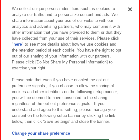
We collect unique personal identifiers such as cookies to
analyze our traffic and to personalize content and ads. We
イベント・キャンペーン
share information about your use of our website with our
analytics and advertising partners, who may combine it with
other information that you have provided to them or that they
have collected from your use of their services. Please click
"
here
" to see more details about how we use cookies and
関連会社
サステナビリティ
サイトポリシー
the retention period of each cookie. You have the right to opt
out of our sharing of your information with our partners.
プライバシーポリシー
ウェブアクセシビリティ方針と検証結果
Please click [Do Not Share My Personal Information] to
exercise your right.
お取引先さまとともに
食品のご提供について
カスタマーハラスメント対応方針
よくあるご質問・お問い合わせ
Please note that even if you have enabled the opt-out
preference signals , if you choose to allow the sharing of
cookies and other identifiers on the following setup banner,
you will be deemed to have consented to the sharing
regardless of the opt-out preference signals . If you
understand and agree to this setting, please manage your
consent on the following setup banner by clicking the link
below, then click 'Save Settings' and close the banner.
©Bandai Namco Amusement Inc.
©Bandai Namco Amusement Lab Inc.
Change your share preference
©Bandai Namco Experience Inc.