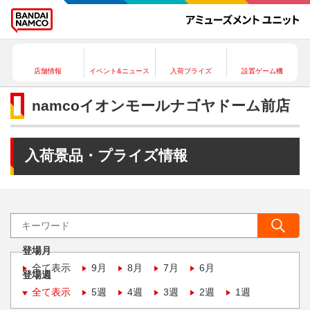
店舗情報
イベント&ニュース
入荷プライズ
設置ゲーム機
namcoイオンモールナゴヤドーム前店
入荷景品・プライズ情報
登場月
全て表示
9月
8月
7月
6月
登場週
全て表示
5週
4週
3週
2週
1週