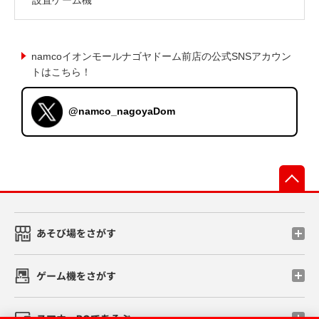
namcoイオンモールナゴヤドーム前店の公式SNSアカウン
トはこちら！
@namco_nagoyaDom
先
あそび場をさがす
ゲーム機をさがす
スマホ・PCであそぶ