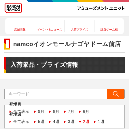
店舗情報
イベント&ニュース
入荷プライズ
設置ゲーム機
namcoイオンモールナゴヤドーム前店
入荷景品・プライズ情報
登場月
全て表示
9月
8月
7月
6月
登場週
全て表示
5週
4週
3週
2週
1週