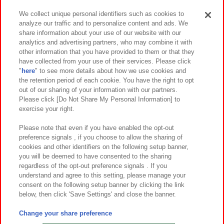
We collect unique personal identifiers such as cookies to
analyze our traffic and to personalize content and ads. We
イベント・キャンペーン
share information about your use of our website with our
analytics and advertising partners, who may combine it with
other information that you have provided to them or that they
have collected from your use of their services. Please click
"
here
" to see more details about how we use cookies and
関連会社
サステナビリティ
サイトポリシー
the retention period of each cookie. You have the right to opt
out of our sharing of your information with our partners.
プライバシーポリシー
ウェブアクセシビリティ方針と検証結果
Please click [Do Not Share My Personal Information] to
exercise your right.
お取引先さまとともに
食品のご提供について
カスタマーハラスメント対応方針
よくあるご質問・お問い合わせ
Please note that even if you have enabled the opt-out
preference signals , if you choose to allow the sharing of
cookies and other identifiers on the following setup banner,
you will be deemed to have consented to the sharing
regardless of the opt-out preference signals . If you
understand and agree to this setting, please manage your
consent on the following setup banner by clicking the link
below, then click 'Save Settings' and close the banner.
©Bandai Namco Amusement Inc.
©Bandai Namco Amusement Lab Inc.
Change your share preference
©Bandai Namco Experience Inc.