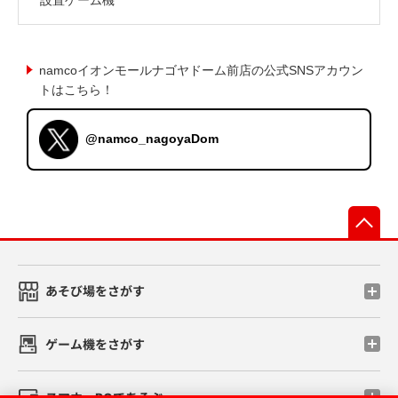
namcoイオンモールナゴヤドーム前店の公式SNSアカウン
トはこちら！
@namco_nagoyaDom
先
あそび場をさがす
ゲーム機をさがす
スマホ・PCであそぶ