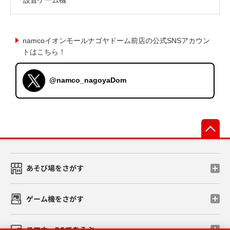
namcoイオンモールナゴヤドーム前店の公式SNSアカウン
トはこちら！
@namco_nagoyaDom
先
あそび場をさがす
ゲーム機をさがす
スマホ・PCであそぶ