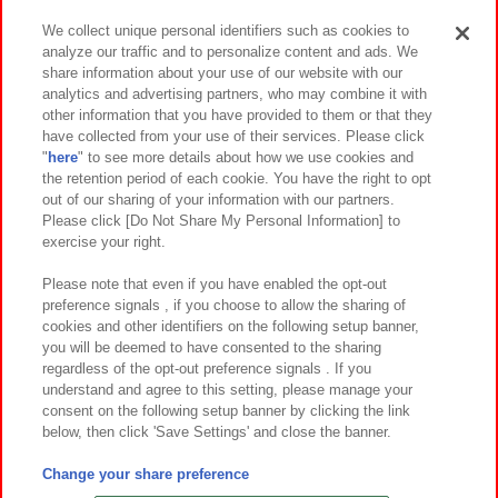
We collect unique personal identifiers such as cookies to
analyze our traffic and to personalize content and ads. We
イベント・キャンペーン
share information about your use of our website with our
analytics and advertising partners, who may combine it with
other information that you have provided to them or that they
have collected from your use of their services. Please click
"
here
" to see more details about how we use cookies and
関連会社
サステナビリティ
サイトポリシー
the retention period of each cookie. You have the right to opt
out of our sharing of your information with our partners.
プライバシーポリシー
ウェブアクセシビリティ方針と検証結果
Please click [Do Not Share My Personal Information] to
exercise your right.
お取引先さまとともに
食品のご提供について
カスタマーハラスメント対応方針
よくあるご質問・お問い合わせ
Please note that even if you have enabled the opt-out
preference signals , if you choose to allow the sharing of
cookies and other identifiers on the following setup banner,
you will be deemed to have consented to the sharing
regardless of the opt-out preference signals . If you
understand and agree to this setting, please manage your
consent on the following setup banner by clicking the link
below, then click 'Save Settings' and close the banner.
©Bandai Namco Amusement Inc.
©Bandai Namco Amusement Lab Inc.
Change your share preference
©Bandai Namco Experience Inc.