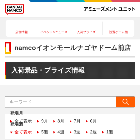
店舗情報
イベント&ニュース
入荷プライズ
設置ゲーム機
namcoイオンモールナゴヤドーム前店
入荷景品・プライズ情報
登場月
全て表示
9月
8月
7月
6月
登場週
全て表示
5週
4週
3週
2週
1週