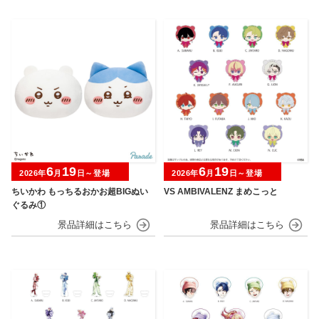
6
19
6
19
2026年
月
日～登場
2026年
月
日～登場
ちいかわ もっちるおかお超BIGぬい
VS AMBIVALENZ まめこっと
ぐるみ①