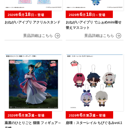
6
18
6
18
2026年
月
日～登場
2026年
月
日～登場
おねがいアイプリ アクリルスタンド
おねがいアイプリ でふぉめmini着せ
替えマスコット
6
3
6
3
2026年
月第
週～登場
2026年
月第
週～登場
薬屋のひとりごと 猫猫 フィギュア～
崩壊：スターレイル ちびぐるみvol.1