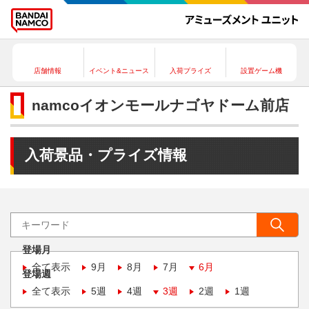
店舗情報
イベント&ニュース
入荷プライズ
設置ゲーム機
namcoイオンモールナゴヤドーム前店
入荷景品・プライズ情報
登場月
全て表示
9月
8月
7月
6月
登場週
全て表示
5週
4週
3週
2週
1週