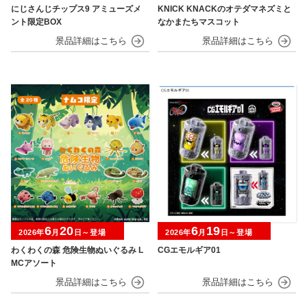
にじさんじチップス9 アミューズメ
KNICK KNACKのオテダマネズミと
ント限定BOX
なかまたちマスコット
6
20
6
19
2026年
月
日～登場
2026年
月
日～登場
わくわくの森 危険生物ぬいぐるみ L
CGエモルギア01
MCアソート