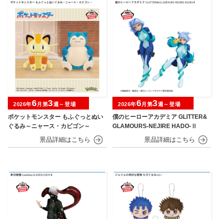
6
3
6
3
2026年
月第
週～登場
2026年
月第
週～登場
ポケットモンスター もふぐっとぬい
僕のヒーローアカデミア GLITTER&
ぐるみ～ニャース・カビゴン～
GLAMOURS-NEJIRE HADO-Ⅱ