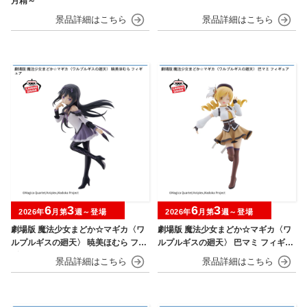
月精～
6
3
6
3
2026年
月第
週～登場
2026年
月第
週～登場
劇場版 魔法少女まどか☆マギカ〈ワ
劇場版 魔法少女まどか☆マギカ〈ワ
ルプルギスの廻天〉 暁美ほむら フィ
ルプルギスの廻天〉 巴マミ フィギュ
ギュア
ア