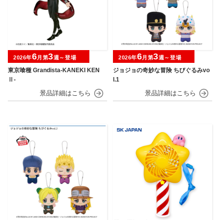
6
3
6
3
2026年
月第
週～登場
2026年
月第
週～登場
東京喰種 Grandista-KANEKI KEN
ジョジョの奇妙な冒険 ちびぐるみvo
Ⅱ-
l.1