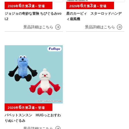
6
3
6
3
2026年
月第
週～登場
2026年
月第
週～登場
ジョジョの奇妙な冒険 ちびぐるみvo
星のカービィ スターロッドハンデ
l.2
ィ扇風機
6
3
2026年
月第
週～登場
パペットスンスン HUGっとおすわ
りぬいぐるみ