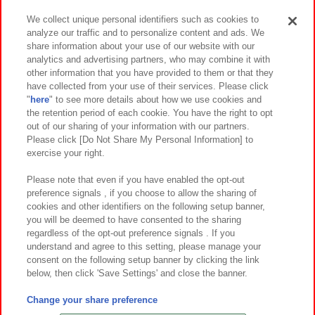
We collect unique personal identifiers such as cookies to
analyze our traffic and to personalize content and ads. We
イベント・キャンペーン
share information about your use of our website with our
analytics and advertising partners, who may combine it with
other information that you have provided to them or that they
have collected from your use of their services. Please click
"
here
" to see more details about how we use cookies and
関連会社
サステナビリティ
サイトポリシー
the retention period of each cookie. You have the right to opt
out of our sharing of your information with our partners.
プライバシーポリシー
ウェブアクセシビリティ方針と検証結果
Please click [Do Not Share My Personal Information] to
exercise your right.
お取引先さまとともに
食品のご提供について
カスタマーハラスメント対応方針
よくあるご質問・お問い合わせ
Please note that even if you have enabled the opt-out
preference signals , if you choose to allow the sharing of
cookies and other identifiers on the following setup banner,
you will be deemed to have consented to the sharing
regardless of the opt-out preference signals . If you
understand and agree to this setting, please manage your
consent on the following setup banner by clicking the link
below, then click 'Save Settings' and close the banner.
©Bandai Namco Amusement Inc.
©Bandai Namco Amusement Lab Inc.
Change your share preference
©Bandai Namco Experience Inc.