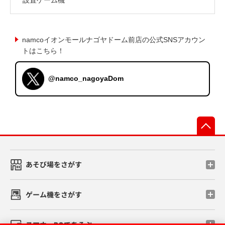
namcoイオンモールナゴヤドーム前店の公式SNSアカウン
トはこちら！
@namco_nagoyaDom
先
あそび場をさがす
ゲーム機をさがす
スマホ・PCであそぶ