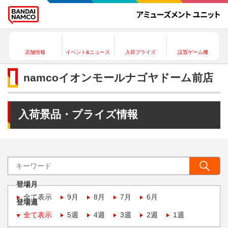
店舗情報
イベント&ニュース
入荷プライズ
設置ゲーム機
namcoイオンモールナゴヤドーム前店
入荷景品・プライズ情報
登場月
全て表示
9月
8月
7月
6月
登場週
全て表示
5週
4週
3週
2週
1週