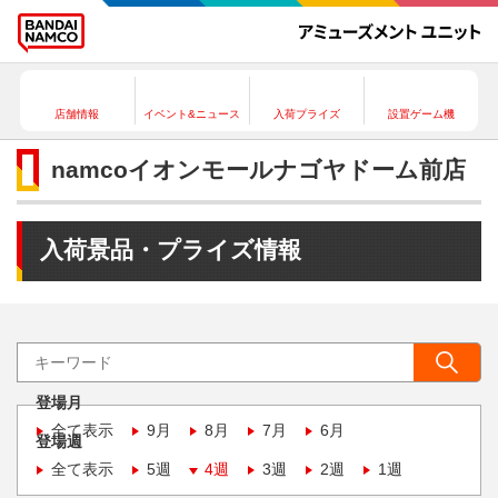
店舗情報
イベント&ニュース
入荷プライズ
設置ゲーム機
namcoイオンモールナゴヤドーム前店
入荷景品・プライズ情報
登場月
全て表示
9月
8月
7月
6月
登場週
全て表示
5週
4週
3週
2週
1週