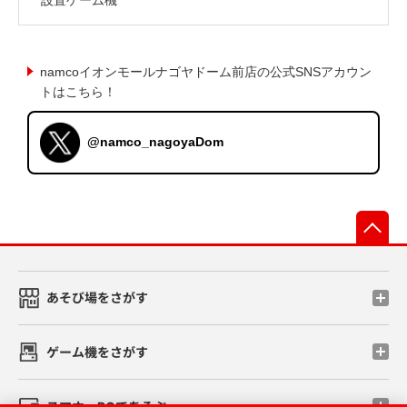
namcoイオンモールナゴヤドーム前店の公式SNSアカウン
トはこちら！
@namco_nagoyaDom
先
あそび場をさがす
ゲーム機をさがす
スマホ・PCであそぶ