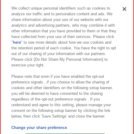
We collect unique personal identifiers such as cookies to
analyze our traffic and to personalize content and ads. We
イベント・キャンペーン
share information about your use of our website with our
analytics and advertising partners, who may combine it with
other information that you have provided to them or that they
have collected from your use of their services. Please click
"
here
" to see more details about how we use cookies and
関連会社
サステナビリティ
サイトポリシー
the retention period of each cookie. You have the right to opt
out of our sharing of your information with our partners.
プライバシーポリシー
ウェブアクセシビリティ方針と検証結果
Please click [Do Not Share My Personal Information] to
exercise your right.
お取引先さまとともに
食品のご提供について
カスタマーハラスメント対応方針
よくあるご質問・お問い合わせ
Please note that even if you have enabled the opt-out
preference signals , if you choose to allow the sharing of
cookies and other identifiers on the following setup banner,
you will be deemed to have consented to the sharing
regardless of the opt-out preference signals . If you
understand and agree to this setting, please manage your
consent on the following setup banner by clicking the link
below, then click 'Save Settings' and close the banner.
©Bandai Namco Amusement Inc.
©Bandai Namco Amusement Lab Inc.
Change your share preference
©Bandai Namco Experience Inc.