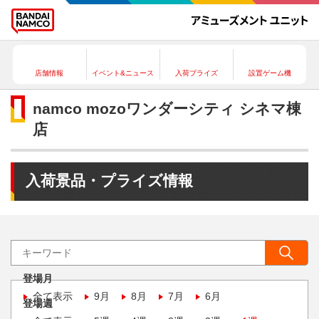
店舗情報
イベント&ニュース
入荷プライズ
設置ゲーム機
namco mozoワンダーシティ シネマ棟
店
入荷景品・プライズ情報
登場月
全て表示
9月
8月
7月
6月
登場週