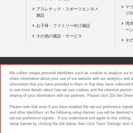
マ
アスレチック・スポーツエンタメ
リD
施設
湾
お子様・ファミリー向け施設
ーン
その他の施設・サービス
そ
関連会社
サステナビリティ
We collect unique personal identifiers such as cookies to analyze our t
share information about your use of our website with our analytics and 
information that you have provided to them or that they have collected f
食品のご提
to see more details about how we use cookies and the retention period o
sharing of your information with our partners. Please click [Do Not Shar
Please note that even if you have enabled the opt-out preference signals
and other identifiers on the following setup banner, you will be deemed 
opt-out preference signals . If you understand and agree to this setting
setup banner by clicking the link below, then click 'Save Settings' and c
©Bandai Namco Amusement Inc.
©Ba