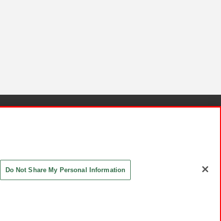
針と検証結果
お取引先さまとともに
お問い合わせ
Do Not Share My Personal Information
ASHIKI Co., Ltd. All Rights Reserved.