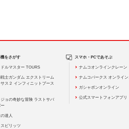
ム機をさがす
スマホ・PCであそぶ
ドルマスター TOURS
ナムコオンラインクレーン
動戦士ガンダム エクストリーム
ナムコパークス オンライ
ーサス２ インフィニットブース
ガシャポンオンライン
公式スマートフォンアプリ
ョジョの奇妙な冒険 ラストサバ
バー
鼓の達人
りスピリッツ