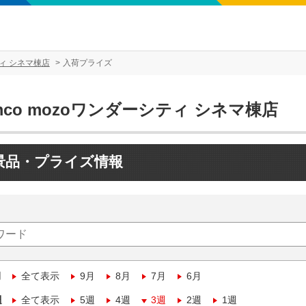
ティ シネマ棟店
入荷プライズ
mco mozoワンダーシティ シネマ棟店
景品・プライズ情報
月
全て表示
9月
8月
7月
6月
週
全て表示
5週
4週
3週
2週
1週