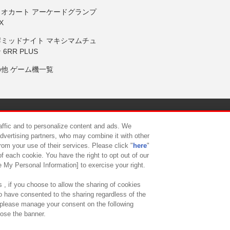
リオカート アーケードグランプ
X
岸ミッドナイト マキシマムチュ
 6RR PLUS
の他 ゲーム機一覧
サイトポリシー
プライバシーポリシー
ウェブアクセシビリティ方
raffic and to personalize content and ads. We
advertising partners, who may combine it with other
rom your use of their services. Please click "
here
"
供について
カスタマーハラスメント対応方針
よくあるご質問・
f each cookie. You have the right to opt out of our
e My Personal Information] to exercise your right.
 , if you choose to allow the sharing of cookies
to have consented to the sharing regardless of the
, please manage your consent on the following
lose the banner.
ndai Namco Amusement Lab Inc.
©Bandai Namco Experience Inc.
©HANAY