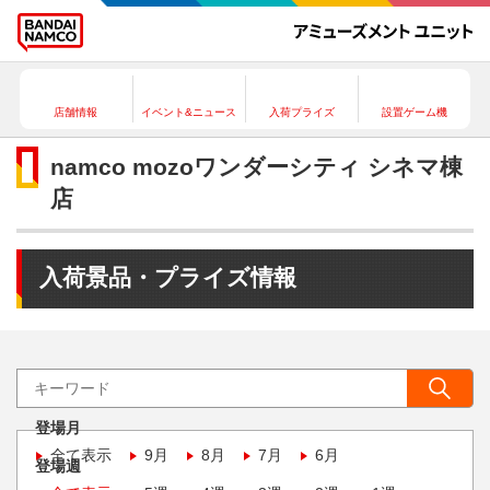
店舗情報
イベント&ニュース
入荷プライズ
設置ゲーム機
namco mozoワンダーシティ シネマ棟
店
入荷景品・プライズ情報
登場月
全て表示
9月
8月
7月
6月
登場週