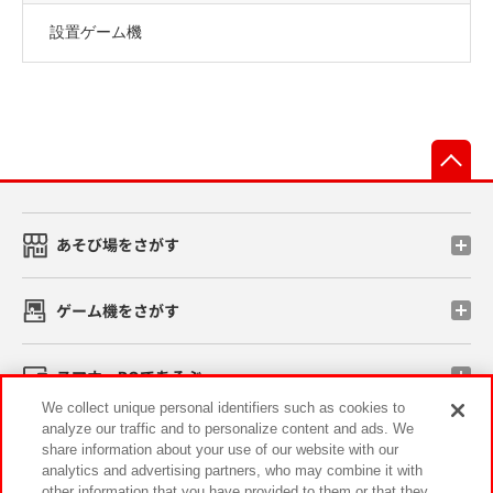
設置ゲーム機
先
あそび場をさがす
ゲーム機をさがす
スマホ・PCであそぶ
We collect unique personal identifiers such as cookies to
analyze our traffic and to personalize content and ads. We
イベント・キャンペーン
share information about your use of our website with our
analytics and advertising partners, who may combine it with
other information that you have provided to them or that they