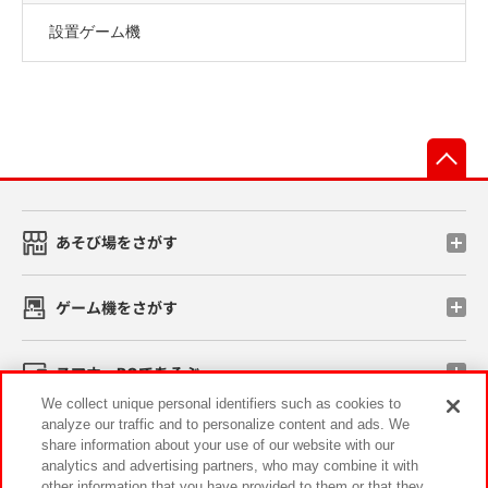
設置ゲーム機
先
あそび場をさがす
ゲーム機をさがす
スマホ・PCであそぶ
We collect unique personal identifiers such as cookies to
analyze our traffic and to personalize content and ads. We
イベント・キャンペーン
share information about your use of our website with our
analytics and advertising partners, who may combine it with
other information that you have provided to them or that they