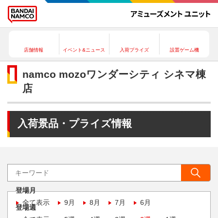
店舗情報
イベント&ニュース
入荷プライズ
設置ゲーム機
namco mozoワンダーシティ シネマ棟
店
入荷景品・プライズ情報
登場月
全て表示
9月
8月
7月
6月
登場週