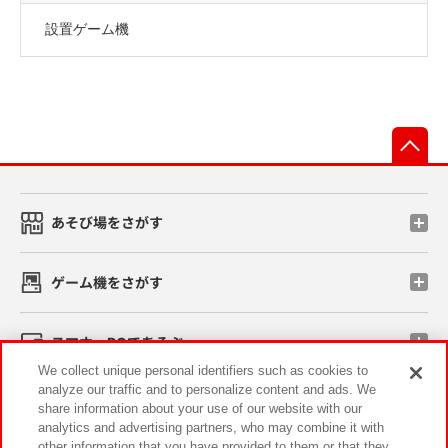
設置ゲーム機
先
あそび場をさがす
ゲーム機をさがす
スマホ・PCであそぶ
We collect unique personal identifiers such as cookies to
analyze our traffic and to personalize content and ads. We
イベント・キャンペーン
share information about your use of our website with our
analytics and advertising partners, who may combine it with
other information that you have provided to them or that they