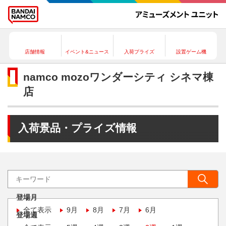
店舗情報
イベント&ニュース
入荷プライズ
設置ゲーム機
namco mozoワンダーシティ シネマ棟
店
入荷景品・プライズ情報
登場月
全て表示
9月
8月
7月
6月
登場週