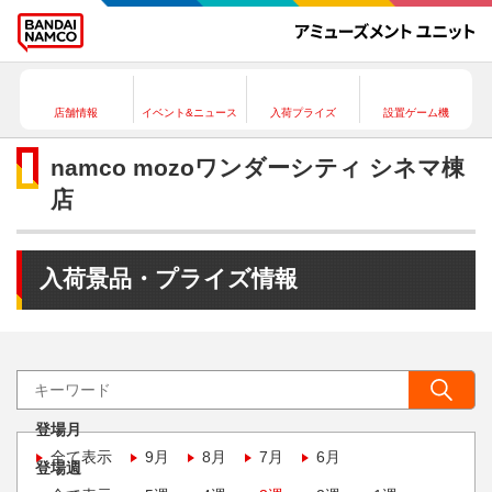
店舗情報
イベント&ニュース
入荷プライズ
設置ゲーム機
namco mozoワンダーシティ シネマ棟
店
入荷景品・プライズ情報
登場月
全て表示
9月
8月
7月
6月
登場週