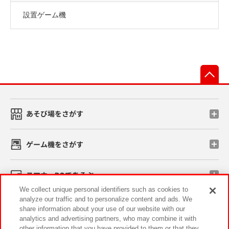
設置ゲーム機
先
あそび場をさがす
ゲーム機をさがす
スマホ・PCであそぶ
We collect unique personal identifiers such as cookies to
analyze our traffic and to personalize content and ads. We
イベント・キャンペーン
share information about your use of our website with our
analytics and advertising partners, who may combine it with
other information that you have provided to them or that they