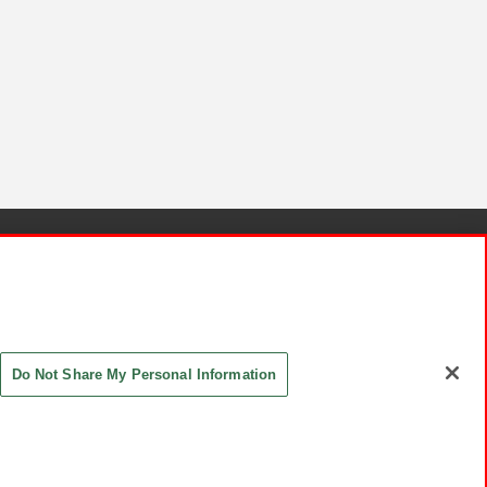
針と検証結果
お取引先さまとともに
お問い合わせ
Do Not Share My Personal Information
ASHIKI Co., Ltd. All Rights Reserved.