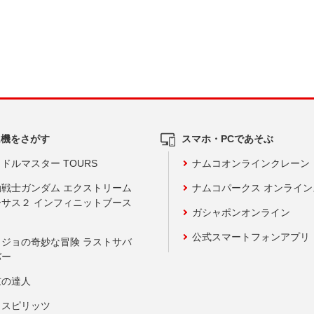
ム機をさがす
スマホ・PCであそぶ
ドルマスター TOURS
ナムコオンラインクレーン
動戦士ガンダム エクストリーム
ナムコパークス オンライ
ーサス２ インフィニットブース
ガシャポンオンライン
公式スマートフォンアプリ
ョジョの奇妙な冒険 ラストサバ
バー
鼓の達人
りスピリッツ