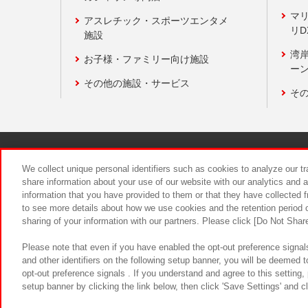
マ
アスレチック・スポーツエンタメ
リD
施設
湾
お子様・ファミリー向け施設
ーン
その他の施設・サービス
そ
関連会社
サステナビリティ
We collect unique personal identifiers such as cookies to analyze our t
share information about your use of our website with our analytics and 
information that you have provided to them or that they have collected f
食品のご提
to see more details about how we use cookies and the retention period o
sharing of your information with our partners. Please click [Do Not Shar
Please note that even if you have enabled the opt-out preference signals
and other identifiers on the following setup banner, you will be deemed 
opt-out preference signals . If you understand and agree to this setting
setup banner by clicking the link below, then click 'Save Settings' and c
©Bandai Namco Amusement Inc.
©Ba