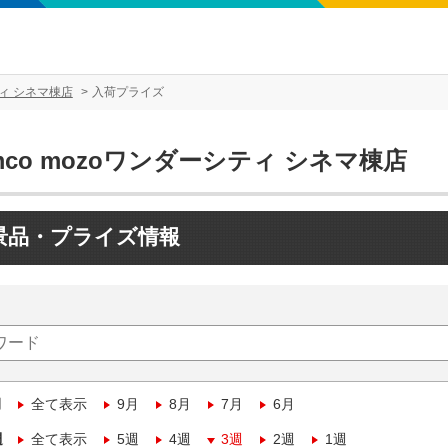
ティ シネマ棟店
入荷プライズ
mco mozoワンダーシティ シネマ棟店
景品・プライズ情報
月
全て表示
9月
8月
7月
6月
週
全て表示
5週
4週
3週
2週
1週