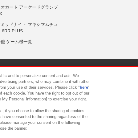
リオカート アーケードグランプ
X
岸ミッドナイト マキシマムチュ
 6RR PLUS
の他 ゲーム機一覧
サイトポリシー
プライバシーポリシー
ウェブアクセシビリティ方
raffic and to personalize content and ads. We
advertising partners, who may combine it with other
rom your use of their services. Please click "
here
"
供について
カスタマーハラスメント対応方針
よくあるご質問・
f each cookie. You have the right to opt out of our
e My Personal Information] to exercise your right.
 , if you choose to allow the sharing of cookies
to have consented to the sharing regardless of the
, please manage your consent on the following
lose the banner.
ndai Namco Amusement Lab Inc.
©Bandai Namco Experience Inc.
©HANAY