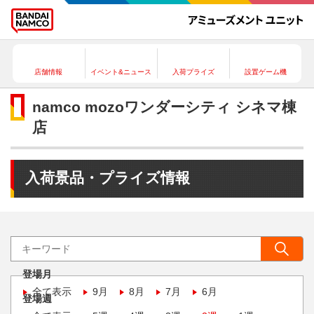
店舗情報
イベント&ニュース
入荷プライズ
設置ゲーム機
namco mozoワンダーシティ シネマ棟
店
入荷景品・プライズ情報
登場月
全て表示
9月
8月
7月
6月
登場週