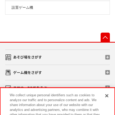
設置ゲーム機
先
あそび場をさがす
ゲーム機をさがす
スマホ・PCであそぶ
We collect unique personal identifiers such as cookies to
analyze our traffic and to personalize content and ads. We
イベント・キャンペーン
share information about your use of our website with our
analytics and advertising partners, who may combine it with
other information that you have provided to them or that they