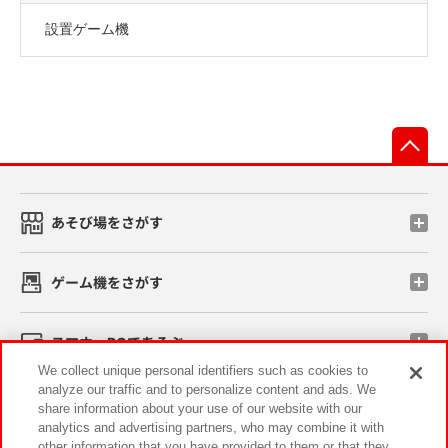
設置ゲーム機
先
あそび場をさがす
ゲーム機をさがす
スマホ・PCであそぶ
We collect unique personal identifiers such as cookies to
analyze our traffic and to personalize content and ads. We
イベント・キャンペーン
share information about your use of our website with our
analytics and advertising partners, who may combine it with
other information that you have provided to them or that they