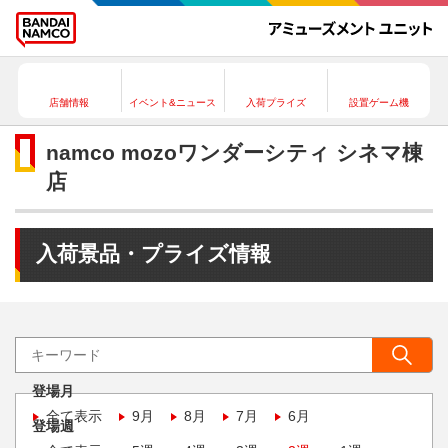
店舗情報
イベント&ニュース
入荷プライズ
設置ゲーム機
namco mozoワンダーシティ シネマ棟
店
入荷景品・プライズ情報
登場月
全て表示
9月
8月
7月
6月
登場週