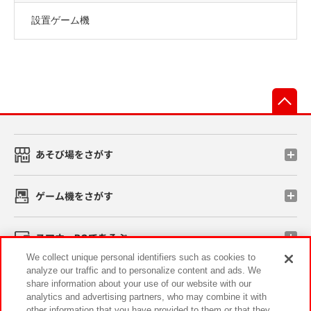
設置ゲーム機
先
あそび場をさがす
ゲーム機をさがす
スマホ・PCであそぶ
We collect unique personal identifiers such as cookies to
analyze our traffic and to personalize content and ads. We
イベント・キャンペーン
share information about your use of our website with our
analytics and advertising partners, who may combine it with
other information that you have provided to them or that they