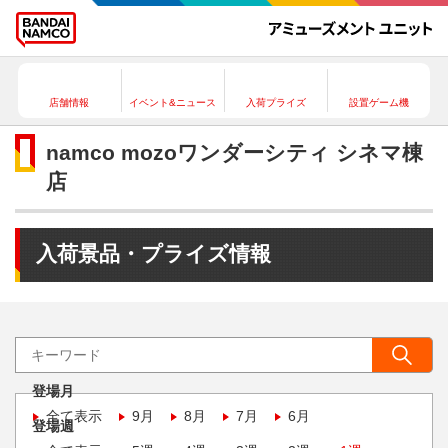
店舗情報
イベント&ニュース
入荷プライズ
設置ゲーム機
namco mozoワンダーシティ シネマ棟
店
入荷景品・プライズ情報
登場月
全て表示
9月
8月
7月
6月
登場週