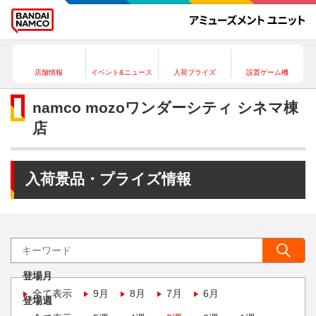
店舗情報
イベント&ニュース
入荷プライズ
設置ゲーム機
namco mozoワンダーシティ シネマ棟
店
入荷景品・プライズ情報
登場月
全て表示
9月
8月
7月
6月
登場週