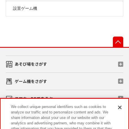
設置ゲーム機
先
あそび場をさがす
ゲーム機をさがす
スマホ・PCであそぶ
We collect unique personal identifiers such as cookies to
analyze our traffic and to personalize content and ads. We
イベント・キャンペーン
share information about your use of our website with our
analytics and advertising partners, who may combine it with
other information that you have provided to them or that they