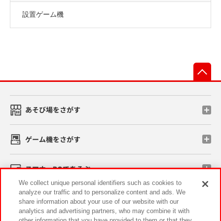
設置ゲーム機
先
あそび場をさがす
ゲーム機をさがす
スマホ・PCであそぶ
We collect unique personal identifiers such as cookies to
analyze our traffic and to personalize content and ads. We
イベント・キャンペーン
share information about your use of our website with our
analytics and advertising partners, who may combine it with
other information that you have provided to them or that they