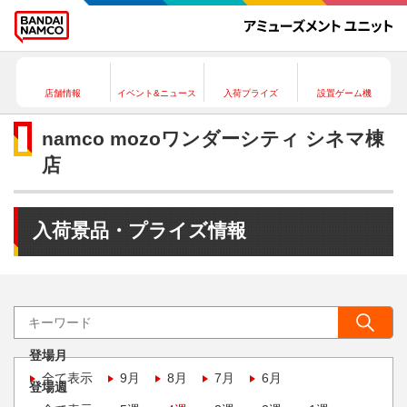
店舗情報
イベント&ニュース
入荷プライズ
設置ゲーム機
namco mozoワンダーシティ シネマ棟
店
入荷景品・プライズ情報
登場月
全て表示
9月
8月
7月
6月
登場週